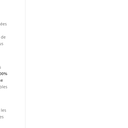
tées
 de
us
s
100%
se
bles
 les
es