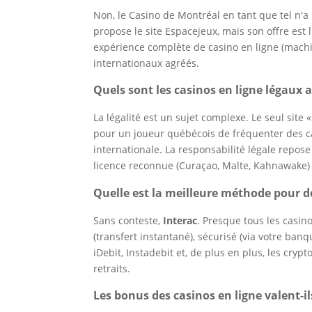
Non, le Casino de Montréal en tant que tel n'a
propose le site Espacejeux, mais son offre est 
expérience complète de casino en ligne (machin
internationaux agréés.
Quels sont les casinos en ligne légaux 
La légalité est un sujet complexe. Le seul site «
pour un joueur québécois de fréquenter des ca
internationale. La responsabilité légale repose
licence reconnue (Curaçao, Malte, Kahnawake) 
Quelle est la meilleure méthode pour d
Sans conteste,
Interac
. Presque tous les casino
(transfert instantané), sécurisé (via votre ban
iDebit, Instadebit et, de plus en plus, les cry
retraits.
Les bonus des casinos en ligne valent-i