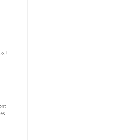
s
égal
ont
des