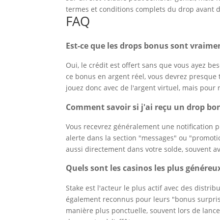
termes et conditions complets du drop avant 
FAQ
Est-ce que les drops bonus sont vraimen
Oui, le crédit est offert sans que vous ayez b
ce bonus en argent réel, vous devrez presque 
jouez donc avec de l'argent virtuel, mais pour r
Comment savoir si j'ai reçu un drop bo
Vous recevrez généralement une notification pus
alerte dans la section "messages" ou "promoti
aussi directement dans votre solde, souvent a
Quels sont les casinos les plus génére
Stake est l'acteur le plus actif avec des dist
également reconnus pour leurs "bonus surpris
manière plus ponctuelle, souvent lors de lance