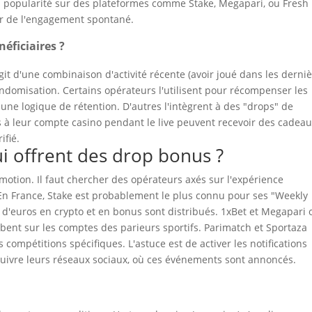
en popularité sur des plateformes comme Stake, Megapari, ou Fresh
er de l'engagement spontané.
éficiaires ?
'agit d'une combinaison d'activité récente (avoir joué dans les derni
ndomisation. Certains opérateurs l'utilisent pour récompenser les
 une logique de rétention. D'autres l'intègrent à des "drops" de
s à leur compte casino pendant le live peuvent recevoir des cadeau
ifié.
i offrent des drop bonus ?
motion. Il faut chercher des opérateurs axés sur l'expérience
En France, Stake est probablement le plus connu pour ses "Weekly
 d'euros en crypto et en bonus sont distribués. 1xBet et Megapari 
ent sur les comptes des parieurs sportifs. Parimatch et Sportaza
es compétitions spécifiques. L'astuce est de activer les notifications
 suivre leurs réseaux sociaux, où ces événements sont annoncés.