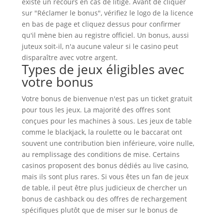
existe un recours en cas de litige. Avant de cliquer
sur "Réclamer le bonus", vérifiez le logo de la licence
en bas de page et cliquez dessus pour confirmer
qu'il mène bien au registre officiel. Un bonus, aussi
juteux soit-il, n'a aucune valeur si le casino peut
disparaître avec votre argent.
Types de jeux éligibles avec
votre bonus
Votre bonus de bienvenue n'est pas un ticket gratuit
pour tous les jeux. La majorité des offres sont
conçues pour les machines à sous. Les jeux de table
comme le blackjack, la roulette ou le baccarat ont
souvent une contribution bien inférieure, voire nulle,
au remplissage des conditions de mise. Certains
casinos proposent des bonus dédiés au live casino,
mais ils sont plus rares. Si vous êtes un fan de jeux
de table, il peut être plus judicieux de chercher un
bonus de cashback ou des offres de rechargement
spécifiques plutôt que de miser sur le bonus de