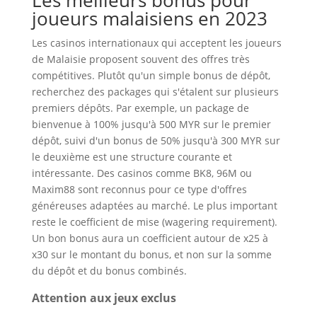
Les meilleurs bonus pour
joueurs malaisiens en 2023
Les casinos internationaux qui acceptent les joueurs
de Malaisie proposent souvent des offres très
compétitives. Plutôt qu'un simple bonus de dépôt,
recherchez des packages qui s'étalent sur plusieurs
premiers dépôts. Par exemple, un package de
bienvenue à 100% jusqu'à 500 MYR sur le premier
dépôt, suivi d'un bonus de 50% jusqu'à 300 MYR sur
le deuxième est une structure courante et
intéressante. Des casinos comme BK8, 96M ou
Maxim88 sont reconnus pour ce type d'offres
généreuses adaptées au marché. Le plus important
reste le coefficient de mise (wagering requirement).
Un bon bonus aura un coefficient autour de x25 à
x30 sur le montant du bonus, et non sur la somme
du dépôt et du bonus combinés.
Attention aux jeux exclus