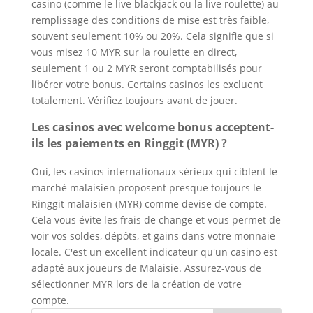
casino (comme le live blackjack ou la live roulette) au
remplissage des conditions de mise est très faible,
souvent seulement 10% ou 20%. Cela signifie que si
vous misez 10 MYR sur la roulette en direct,
seulement 1 ou 2 MYR seront comptabilisés pour
libérer votre bonus. Certains casinos les excluent
totalement. Vérifiez toujours avant de jouer.
Les casinos avec welcome bonus acceptent-
ils les paiements en Ringgit (MYR) ?
Oui, les casinos internationaux sérieux qui ciblent le
marché malaisien proposent presque toujours le
Ringgit malaisien (MYR) comme devise de compte.
Cela vous évite les frais de change et vous permet de
voir vos soldes, dépôts, et gains dans votre monnaie
locale. C'est un excellent indicateur qu'un casino est
adapté aux joueurs de Malaisie. Assurez-vous de
sélectionner MYR lors de la création de votre
compte.