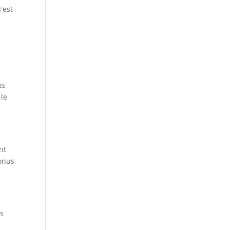
'est
us
 le
nt
bonus
us