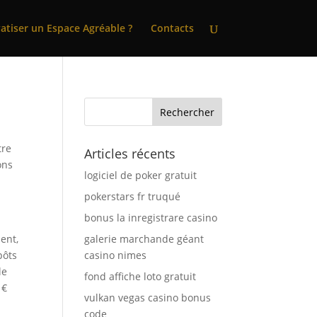
atiser un Espace Agréable ?
Contacts
tre
Articles récents
ons
logiciel de poker gratuit
pokerstars fr truqué
bonus la inregistrare casino
ent,
galerie marchande géant
pôts
casino nimes
le
fond affiche loto gratuit
 €
vulkan vegas casino bonus
code