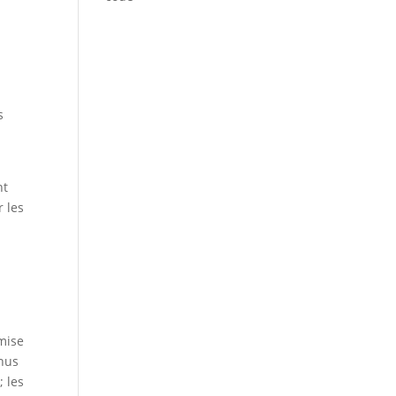
t
s
nt
r les
 mise
onus
; les