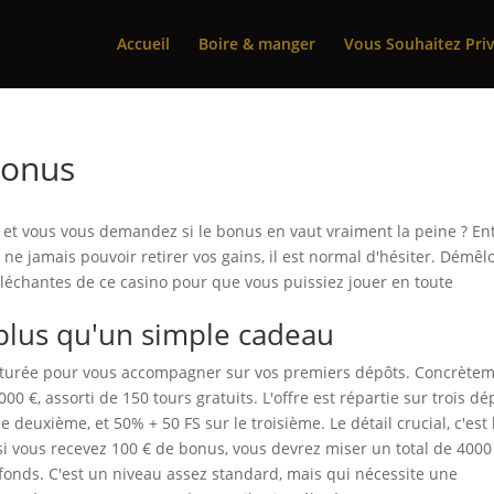
Accueil
Boire & manger
Vous Souhaitez Priv
Bonus
 et vous vous demandez si le bonus en vaut vraiment la peine ? En
e ne jamais pouvoir retirer vos gains, il est normal d'hésiter. Démêl
lléchantes de ce casino pour que vous puissiez jouer en toute
plus qu'un simple cadeau
ucturée pour vous accompagner sur vos premiers dépôts. Concrètem
 €, assorti de 150 tours gratuits. L'offre est répartie sur trois dé
e deuxième, et 50% + 50 FS sur le troisième. Le détail crucial, c'est 
 si vous recevez 100 € de bonus, vous devrez miser un total de 4000
s fonds. C'est un niveau assez standard, mais qui nécessite une