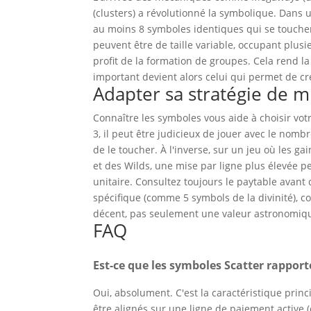
(clusters) a révolutionné la symbolique. Dan
au moins 8 symboles identiques qui se touche
peuvent être de taille variable, occupant plusi
profit de la formation de groupes. Cela rend l
important devient alors celui qui permet de c
Adapter sa stratégie de m
Connaître les symboles vous aide à choisir vot
3, il peut être judicieux de jouer avec le no
de le toucher. À l'inverse, sur un jeu où les
et des Wilds, une mise par ligne plus élevée pe
unitaire. Consultez toujours le paytable avant 
spécifique (comme 5 symbols de la divinité), 
décent, pas seulement une valeur astronomiqu
FAQ
Est-ce que les symboles Scatter rapport
Oui, absolument. C'est la caractéristique prin
être alignés sur une ligne de paiement active 