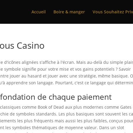
Accueil
Boire & manger
Vous Souhaitez Priv
ous Casino
e d'icônes alignées s'affiche à l'écran. Mais au-delà du simple plai
symbole signifie pour votre mise et vos gains potentiels ? Savoir
e entre jouer au hasard et jouer avec une stratégie, même basique. 
u'à apprendre son langage. Pourtant, c'est ce langage qui détermin
a fondation de chaque paiement
ux classiques comme Book of Dead aux plus modernes comme Gates 
chie de symboles standards. Les plus basiques sont souvent les ca
es paiements les plus fréquents mais aussi les plus faibles, conçus pou
nent les symboles thématiques de moyenne valeur. Dans un slot