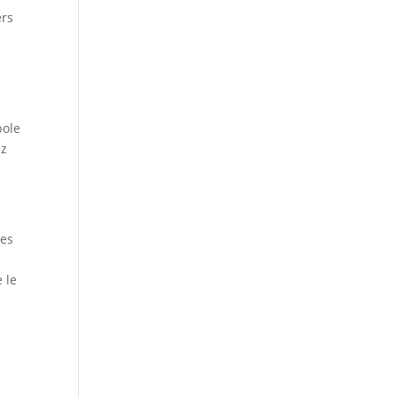
ers
bole
ez
des
 le