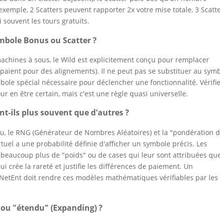
xemple, 2 Scatters peuvent rapporter 2x votre mise totale, 3 Scatt
i souvent les tours gratuits.
ymbole Bonus ou Scatter ?
achines à sous, le Wild est explicitement conçu pour remplacer
aient pour des alignements). Il ne peut pas se substituer au sym
bole spécial nécessaire pour déclencher une fonctionnalité. Vérifi
our en être certain, mais c'est une règle quasi universelle.
t-ils plus souvent que d'autres ?
eu, le RNG (Générateur de Nombres Aléatoires) et la "pondération 
uel a une probabilité définie d'afficher un symbole précis. Les
 beaucoup plus de "poids" ou de cases qui leur sont attribuées que
ui crée la rareté et justifie les différences de paiement. Un
etEnt doit rendre ces modèles mathématiques vérifiables par les
) ou "étendu" (Expanding) ?