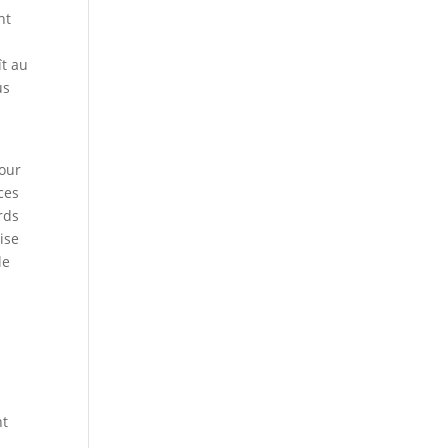
nt
ît au
us
pour
ces
rds
ise
le
nt