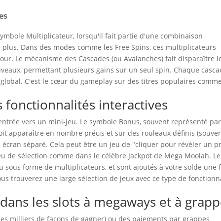
es
ymbole Multiplicateur, lorsqu'il fait partie d'une combinaison
ou plus. Dans des modes comme les Free Spins, ces multiplicateurs
ur. Le mécanisme des Cascades (ou Avalanches) fait disparaître l
uveaux, permettant plusieurs gains sur un seul spin. Chaque casc
global. C'est le cœur du gameplay sur des titres populaires comm
 fonctionnalités interactives
'entrée vers un mini-jeu. Le symbole Bonus, souvent représenté pa
oit apparaître en nombre précis et sur des rouleaux définis (souve
 écran séparé. Cela peut être un jeu de "cliquer pour révéler un pr
 jeu de sélection comme dans le célèbre Jackpot de Mega Moolah. Le
 sous forme de multiplicateurs, et sont ajoutés à votre solde une f
ous trouverez une large sélection de jeux avec ce type de fonctionn
dans les slots à megaways et à grap
s milliers de façons de gagner) ou des paiements par grappes