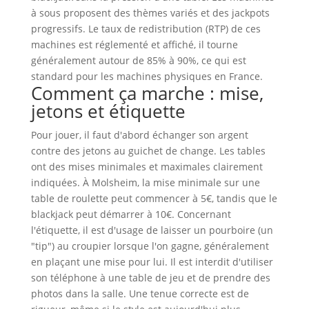
à sous proposent des thèmes variés et des jackpots
progressifs. Le taux de redistribution (RTP) de ces
machines est réglementé et affiché, il tourne
généralement autour de 85% à 90%, ce qui est
standard pour les machines physiques en France.
Comment ça marche : mise,
jetons et étiquette
Pour jouer, il faut d'abord échanger son argent
contre des jetons au guichet de change. Les tables
ont des mises minimales et maximales clairement
indiquées. À Molsheim, la mise minimale sur une
table de roulette peut commencer à 5€, tandis que le
blackjack peut démarrer à 10€. Concernant
l'étiquette, il est d'usage de laisser un pourboire (un
"tip") au croupier lorsque l'on gagne, généralement
en plaçant une mise pour lui. Il est interdit d'utiliser
son téléphone à une table de jeu et de prendre des
photos dans la salle. Une tenue correcte est de