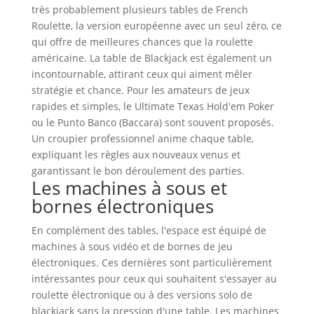
très probablement plusieurs tables de French
Roulette, la version européenne avec un seul zéro, ce
qui offre de meilleures chances que la roulette
américaine. La table de Blackjack est également un
incontournable, attirant ceux qui aiment mêler
stratégie et chance. Pour les amateurs de jeux
rapides et simples, le Ultimate Texas Hold'em Poker
ou le Punto Banco (Baccara) sont souvent proposés.
Un croupier professionnel anime chaque table,
expliquant les règles aux nouveaux venus et
garantissant le bon déroulement des parties.
Les machines à sous et
bornes électroniques
En complément des tables, l'espace est équipé de
machines à sous vidéo et de bornes de jeu
électroniques. Ces dernières sont particulièrement
intéressantes pour ceux qui souhaitent s'essayer au
roulette électronique ou à des versions solo de
blackjack sans la pression d'une table. Les machines