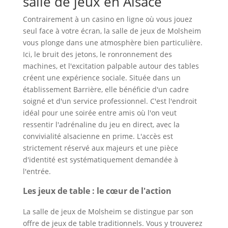
salle de jeux en Alsace
Contrairement à un casino en ligne où vous jouez
seul face à votre écran, la salle de jeux de Molsheim
vous plonge dans une atmosphère bien particulière.
Ici, le bruit des jetons, le ronronnement des
machines, et l'excitation palpable autour des tables
créent une expérience sociale. Située dans un
établissement Barrière, elle bénéficie d'un cadre
soigné et d'un service professionnel. C'est l'endroit
idéal pour une soirée entre amis où l'on veut
ressentir l'adrénaline du jeu en direct, avec la
convivialité alsacienne en prime. L'accès est
strictement réservé aux majeurs et une pièce
d'identité est systématiquement demandée à
l'entrée.
Les jeux de table : le cœur de l'action
La salle de jeux de Molsheim se distingue par son
offre de jeux de table traditionnels. Vous y trouverez