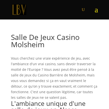
Salle De Jeux Casino
Molsheim
Vous cherchez une vraie expérience de jeu, avec
l'ambiance d'un vrai casino, sans devoir traverser la
moitié de l'Europe ? Vous avez peut-être pensé à la
salle de jeux du Casino Barrière de Molsheim, mais
vous vous demandez si ça en vaut vraiment le
détour, ce qu'on y trouve exactement, et comment ça
fonctionne. C'est une question légitime, car toutes
les salles de jeux ne se valent pas.
L'ambiance unique d'une