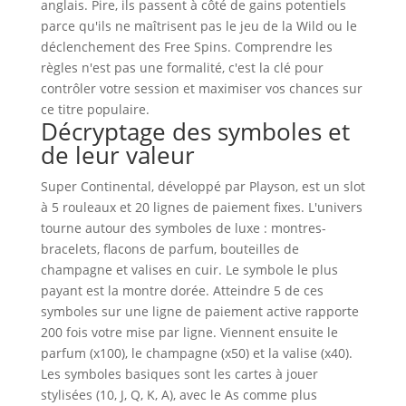
anglais. Pire, ils passent à côté de gains potentiels
parce qu'ils ne maîtrisent pas le jeu de la Wild ou le
déclenchement des Free Spins. Comprendre les
règles n'est pas une formalité, c'est la clé pour
contrôler votre session et maximiser vos chances sur
ce titre populaire.
Décryptage des symboles et
de leur valeur
Super Continental, développé par Playson, est un slot
à 5 rouleaux et 20 lignes de paiement fixes. L'univers
tourne autour des symboles de luxe : montres-
bracelets, flacons de parfum, bouteilles de
champagne et valises en cuir. Le symbole le plus
payant est la montre dorée. Atteindre 5 de ces
symboles sur une ligne de paiement active rapporte
200 fois votre mise par ligne. Viennent ensuite le
parfum (x100), le champagne (x50) et la valise (x40).
Les symboles basiques sont les cartes à jouer
stylisées (10, J, Q, K, A), avec le As comme plus