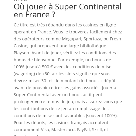
Où jouer à Super Continental
en France ?
Ce titre est très répandu dans les casinos en ligne
opérant en France. Vous le trouverez facilement chez
des opérateurs comme Megapari, Sportaza, ou Fresh
Casino, qui proposent une large bibliothèque
Playson. Avant de jouer, vérifiez les conditions des
bonus de bienvenue. Par exemple, un bonus de
100% jusqu'à 500 € avec des conditions de mise
(wagering) de x30 sur les slots signifie que vous
devrez miser 30 fois le montant du bonus + dépôt
avant de pouvoir retirer les gains associés. Jouer à
Super Continental avec un bonus actif peut
prolonger votre temps de jeu, mais assurez-vous que
les contributions de ce jeu au remplissage des
conditions de mise sont favorables (souvent 100%).
Pour les dépôts, les casinos français acceptent
couramment Visa, Mastercard, PayPal, Skrill, et