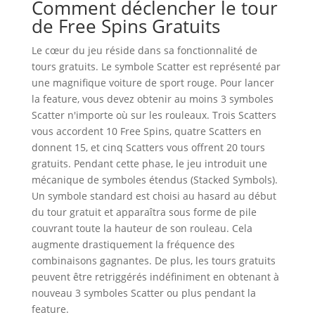
Comment déclencher le tour
de Free Spins Gratuits
Le cœur du jeu réside dans sa fonctionnalité de
tours gratuits. Le symbole Scatter est représenté par
une magnifique voiture de sport rouge. Pour lancer
la feature, vous devez obtenir au moins 3 symboles
Scatter n'importe où sur les rouleaux. Trois Scatters
vous accordent 10 Free Spins, quatre Scatters en
donnent 15, et cinq Scatters vous offrent 20 tours
gratuits. Pendant cette phase, le jeu introduit une
mécanique de symboles étendus (Stacked Symbols).
Un symbole standard est choisi au hasard au début
du tour gratuit et apparaîtra sous forme de pile
couvrant toute la hauteur de son rouleau. Cela
augmente drastiquement la fréquence des
combinaisons gagnantes. De plus, les tours gratuits
peuvent être retriggérés indéfiniment en obtenant à
nouveau 3 symboles Scatter ou plus pendant la
feature.