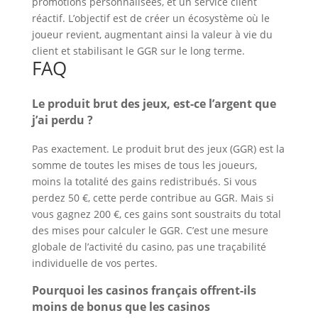
promotions personnalisées, et un service client
réactif. L’objectif est de créer un écosystème où le
joueur revient, augmentant ainsi la valeur à vie du
client et stabilisant le GGR sur le long terme.
FAQ
Le produit brut des jeux, est-ce l’argent que
j’ai perdu ?
Pas exactement. Le produit brut des jeux (GGR) est la
somme de toutes les mises de tous les joueurs,
moins la totalité des gains redistribués. Si vous
perdez 50 €, cette perde contribue au GGR. Mais si
vous gagnez 200 €, ces gains sont soustraits du total
des mises pour calculer le GGR. C’est une mesure
globale de l’activité du casino, pas une traçabilité
individuelle de vos pertes.
Pourquoi les casinos français offrent-ils
moins de bonus que les casinos