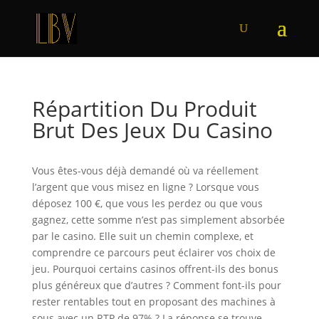
Répartition Du Produit
Brut Des Jeux Du Casino
Vous êtes-vous déjà demandé où va réellement
l’argent que vous misez en ligne ? Lorsque vous
déposez 100 €, que vous les perdez ou que vous
gagnez, cette somme n’est pas simplement absorbée
par le casino. Elle suit un chemin complexe, et
comprendre ce parcours peut éclairer vos choix de
jeu. Pourquoi certains casinos offrent-ils des bonus
plus généreux que d’autres ? Comment font-ils pour
rester rentables tout en proposant des machines à
sous avec un RTP de 97% ? La réponse se trouve