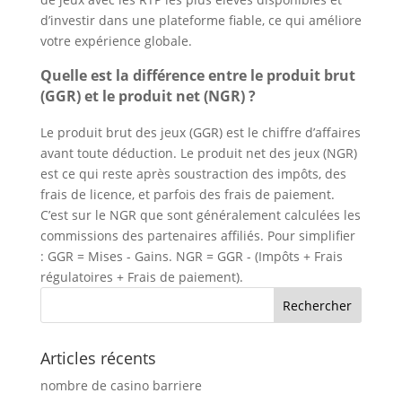
d’investir dans une plateforme fiable, ce qui améliore
votre expérience globale.
Quelle est la différence entre le produit brut
(GGR) et le produit net (NGR) ?
Le produit brut des jeux (GGR) est le chiffre d’affaires
avant toute déduction. Le produit net des jeux (NGR)
est ce qui reste après soustraction des impôts, des
frais de licence, et parfois des frais de paiement.
C’est sur le NGR que sont généralement calculées les
commissions des partenaires affiliés. Pour simplifier
: GGR = Mises - Gains. NGR = GGR - (Impôts + Frais
régulatoires + Frais de paiement).
Articles récents
nombre de casino barriere