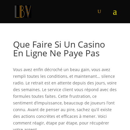
Que Faire Si Un Casino
En Ligne Ne Paye Pas
Vous avez enfin décroché un beau gain, vous avez
rempli toutes les conditions, et maintenant… silence
radio. Le retrait est en attente depuis des jours, voire
des semaines. Le service client vous répond avec des
formules toutes faites. Cette frustration, ce
sentiment d’impuissance, beaucoup de joueurs l’ont
connu. Avant de penser au pire, sachez qu’il existe
des actions concrètes et efficaces à mener. Voici
comment réagir, étape par étape, pour récupérer
votre argent.