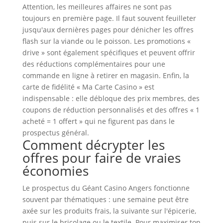
Attention, les meilleures affaires ne sont pas
toujours en première page. Il faut souvent feuilleter
jusqu'aux dernières pages pour dénicher les offres
flash sur la viande ou le poisson. Les promotions «
drive » sont également spécifiques et peuvent offrir
des réductions complémentaires pour une
commande en ligne à retirer en magasin. Enfin, la
carte de fidélité « Ma Carte Casino » est
indispensable : elle débloque des prix membres, des
coupons de réduction personnalisés et des offres « 1
acheté = 1 offert » qui ne figurent pas dans le
prospectus général.
Comment décrypter les
offres pour faire de vraies
économies
Le prospectus du Géant Casino Angers fonctionne
souvent par thématiques : une semaine peut être
axée sur les produits frais, la suivante sur l'épicerie,
puis sur le bricolage ou le textile. Pour maximiser ton