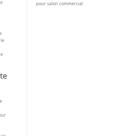
de
pour salon commercial
s
 le
te
te
de
our
mais