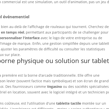
on commercial est une simulation, un outil d'animation, pas un jeu 
iel événementiel
 bien au-delà de l'affichage de rouleaux qui tournent. Cherchez de
s en temps réel
, permettant aux participants de se challenger pour
personnaliser l'interface
avec le logo de votre entreprise ou de
l'image de marque. Enfin, une gestion simplifiée depuis une tablet
juster les paramètres de difficulté ou consulter les statistiques
ux sur place.
borne physique ou solution sur tablet
 première est la borne d'arcade traditionnelle. Elle offre une
son levier (souvent factice mais symbolique) et son écran de gran
en soi. Des fournisseurs comme
Vegasino
ou des sociétés spécialisées
iel en location, souvent avec le logiciel intégré et un technicien p
ns coûteuse, est l'utilisation d'une
tablette tactile
montée sur un
dédiée. L'expérience est différente – moins « casino authentique » 