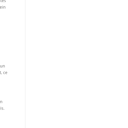
ités
lein
 un
t, ce
on
is.