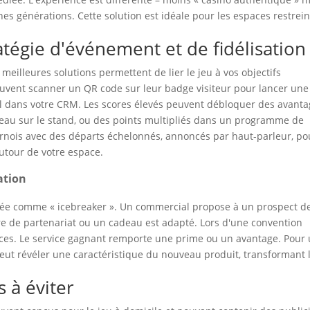
nes générations. Cette solution est idéale pour les espaces restrein
atégie d'événement et de fidélisation
s meilleures solutions permettent de lier le jeu à vos objectifs
euvent scanner un QR code sur leur badge visiteur pour lancer une
ofil dans votre CRM. Les scores élevés peuvent débloquer des avanta
adeau sur le stand, ou des points multipliés dans un programme de
ournois avec des départs échelonnés, annoncés par haut-parleur, po
utour de votre espace.
ation
isée comme « icebreaker ». Un commercial propose à un prospect d
ffre de partenariat ou un cadeau est adapté. Lors d'une convention
ices. Le service gagnant remporte une prime ou un avantage. Pour
eut révéler une caractéristique du nouveau produit, transformant 
s à éviter