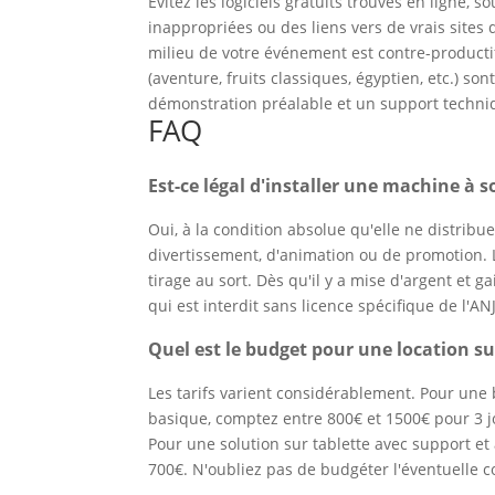
Évitez les logiciels gratuits trouvés en ligne, 
inappropriées ou des liens vers de vrais sites d
milieu de votre événement est contre-producti
(aventure, fruits classiques, égyptien, etc.) s
démonstration préalable et un support techniq
FAQ
Est-ce légal d'installer une machine à 
Oui, à la condition absolue qu'elle ne distribue 
divertissement, d'animation ou de promotion. 
tirage au sort. Dès qu'il y a mise d'argent et 
qui est interdit sans licence spécifique de l'ANJ
Quel est le budget pour une location su
Les tarifs varient considérablement. Pour une 
basique, comptez entre 800€ et 1500€ pour 3 jour
Pour une solution sur tablette avec support et
700€. N'oubliez pas de budgéter l'éventuelle co