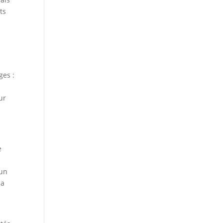
ts
ges :
ur
e
 un
la