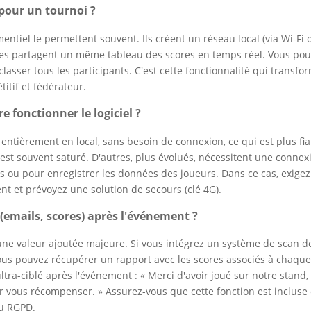
pour un tournoi ?
mentiel le permettent souvent. Ils créent un réseau local (via Wi-Fi 
ttes partagent un même tableau des scores en temps réel. Vous po
 classer tous les participants. C'est cette fonctionnalité qui transfo
tif et fédérateur.
e fonctionner le logiciel ?
 entièrement en local, sans besoin de connexion, ce qui est plus fi
st souvent saturé. D'autres, plus évolués, nécessitent une connex
es ou pour enregistrer les données des joueurs. Dans ce cas, exige
nt et prévoyez une solution de secours (clé 4G).
 (emails, scores) après l'événement ?
est une valeur ajoutée majeure. Si vous intégrez un système de scan d
vous pouvez récupérer un rapport avec les scores associés à chaqu
tra-ciblé après l'événement : « Merci d'avoir joué sur notre stand,
our vous récompenser. » Assurez-vous que cette fonction est incluse 
au RGPD.