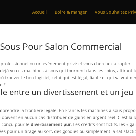
Accueil
Boire & manger
Vous Souhaitez Priv
 Sous Pour Salon Commercial
n professionnel ou un événement privé et vous cherchez à capter
e déjà vu ces machines à sous qui tournent dans les coins, attirant l
trouver le bon logiciel, celui qui est légal, fiable et qui va vraime
e ?
le entre un divertissement et un jeu
 comprendre la frontière légale. En France, les machines à sous prop
ivent en aucun cas distribuer de gains en argent réel. C'est la lo
re conçu pour le
divertissement pur
. Les crédits sont fictifs, les « ga
ées pour un tirage au sort, des goodies ou simplement la satisfacti