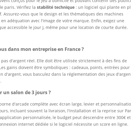
souvent conçus pour le jeu à domicile et pouvant contenir des public
e paris. Vérifiez la
stabilité technique
: un logiciel qui plante en p
f. Assurez-vous que le design et les thématiques des machines
ont en adéquation avec l'image de votre marque. Enfin, exigez une
ue accessible le jour J, même pour une location de courte durée.
sous dans mon entreprise en France ?
pas d'argent réel. Elle doit être utilisée strictement à des fins de
Les gains doivent être symboliques : cadeaux, points, entrées pour
gain d'argent, vous basculez dans la réglementation des jeux d'argen
.
r un salon de 3 jours ?
borne d'arcade complète avec écran large, levier et personnalisati
s, incluant souvent la livraison, l'installation et la reprise sur Par
 application personnalisée, le budget peut descendre entre 300€ et
nnexion internet dédiée si le logiciel nécessite un score en ligne.