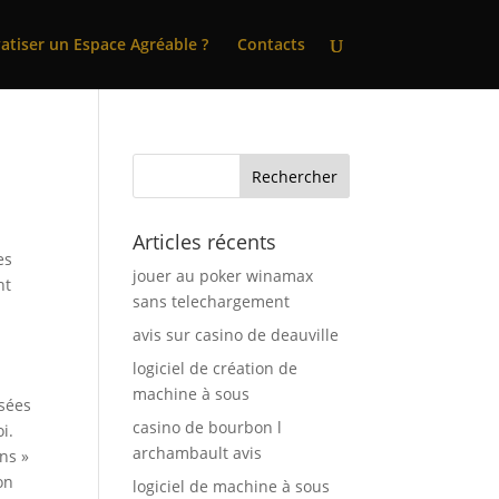
atiser un Espace Agréable ?
Contacts
Articles récents
es
jouer au poker winamax
nt
sans telechargement
avis sur casino de deauville
logiciel de création de
machine à sous
osées
casino de bourbon l
i.
archambault avis
ins »
on
logiciel de machine à sous