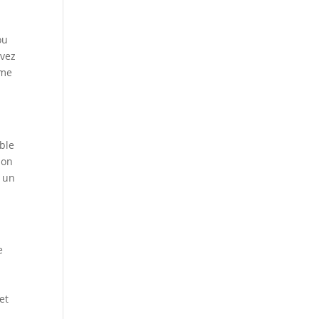
ou
uvez
rme
able
ion
z un
e
e
et