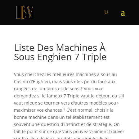
Liste Des Machines À
Sous Enghien 7 Triple
Vous cherchez les meilleures machines à sous au
Casino d'Enghien, mais vous êtes perdu face aux
rangées de lumières et de sons ? Vous vous
demandez si le fameux 7 Triple vaut le détour, ou s'il
vaut mieux se tourner vers d'autres modèles pour
maximiser vos chances ? C'est normal, choisir la
bonne machine dans un tel établissement est
souvent une question d'instinct et de stratégie. On
fait le point sur ce que vous pouvez vraiment trouver
sur le salon de jeux, au-delà des simples listes.