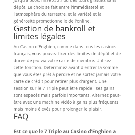
jusqu'à 500€, mise x30 » ou des tours gratuits sans
dépôt. Le choix se fait entre l'immédiateté et
l'atmosphère du terrestre, et la variété et la
générosité promotionnelle de l'online.
Gestion de bankroll et
limites légales
Au Casino d'Enghien, comme dans tous les casinos
français, vous pouvez fixer des limites de dépôt et de
durée de jeu via votre carte de membre. Utilisez
cette fonction. Déterminez avant d'entrer la somme
que vous êtes prêt à perdre et ne sortez jamais votre
carte de crédit pour retirer plus d'argent. Une
session sur le 7 Triple peut être rapide : ses gains
sont espacés mais parfois importants. Alternez peut-
être avec une machine vidéo à gains plus fréquents
mais moins élevés pour prolonger le plaisir.
FAQ
Est-ce que le 7 Triple au Casino d'Enghien a