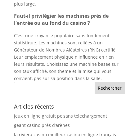
plus large.
Faut-il privilégier les machines près de
l'entrée ou au fond du casino ?
C'est une croyance populaire sans fondement
statistique. Les machines sont reliées à un
Générateur de Nombres Aléatoires (RNG) certifié.
Leur emplacement physique n'influence en rien
leurs résultats. Choisissez une machine basée sur
son taux affiché, son thème et la mise qui vous
convient, pas sur sa position dans la salle.
Articles récents
jeux en ligne gratuit pc sans telechargement
géant casino près d’arènes
la riviera casino meilleur casino en ligne français