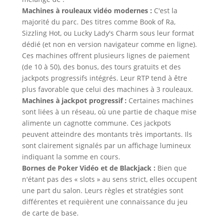
Machines à rouleaux vidéo modernes :
C'est la
majorité du parc. Des titres comme Book of Ra,
Sizzling Hot, ou Lucky Lady's Charm sous leur format
dédié (et non en version navigateur comme en ligne).
Ces machines offrent plusieurs lignes de paiement
(de 10 à 50), des bonus, des tours gratuits et des
jackpots progressifs intégrés. Leur RTP tend à être
plus favorable que celui des machines à 3 rouleaux.
Machines à jackpot progressif :
Certaines machines
sont liées à un réseau, où une partie de chaque mise
alimente un cagnotte commune. Ces jackpots
peuvent atteindre des montants très importants. Ils
sont clairement signalés par un affichage lumineux
indiquant la somme en cours.
Bornes de Poker Vidéo et de Blackjack :
Bien que
n'étant pas des « slots » au sens strict, elles occupent
une part du salon. Leurs règles et stratégies sont
différentes et requièrent une connaissance du jeu
de carte de base.