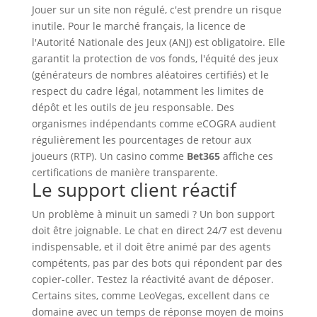
Jouer sur un site non régulé, c'est prendre un risque
inutile. Pour le marché français, la licence de
l'Autorité Nationale des Jeux (ANJ) est obligatoire. Elle
garantit la protection de vos fonds, l'équité des jeux
(générateurs de nombres aléatoires certifiés) et le
respect du cadre légal, notamment les limites de
dépôt et les outils de jeu responsable. Des
organismes indépendants comme eCOGRA audient
régulièrement les pourcentages de retour aux
joueurs (RTP). Un casino comme
Bet365
affiche ces
certifications de manière transparente.
Le support client réactif
Un problème à minuit un samedi ? Un bon support
doit être joignable. Le chat en direct 24/7 est devenu
indispensable, et il doit être animé par des agents
compétents, pas par des bots qui répondent par des
copier-coller. Testez la réactivité avant de déposer.
Certains sites, comme LeoVegas, excellent dans ce
domaine avec un temps de réponse moyen de moins