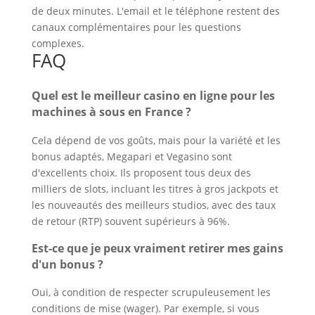
de deux minutes. L'email et le téléphone restent des
canaux complémentaires pour les questions
complexes.
FAQ
Quel est le meilleur casino en ligne pour les
machines à sous en France ?
Cela dépend de vos goûts, mais pour la variété et les
bonus adaptés, Megapari et Vegasino sont
d'excellents choix. Ils proposent tous deux des
milliers de slots, incluant les titres à gros jackpots et
les nouveautés des meilleurs studios, avec des taux
de retour (RTP) souvent supérieurs à 96%.
Est-ce que je peux vraiment retirer mes gains
d'un bonus ?
Oui, à condition de respecter scrupuleusement les
conditions de mise (wager). Par exemple, si vous