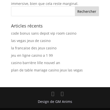
immersive, bien que cela reste marginal.
Articles récents
code bonus sans depot vip room casino
las vegas jeux de casino
la francaise des jeux casino
jeu en ligne casino a 1 99
casino barrière lille nouvel an
plan de table mariage casino jeux las vegas
Design de GM Anims