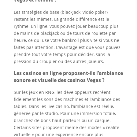
Les stratégies de base (blackjack, vidéo poker)
restent les mêmes. La grande différence est le
rythme. En ligne, vous pouvez jouer beaucoup plus
de mains de blackjack ou de tours de roulette par
heure, ce qui use votre bankroll plus vite si vous ne
faites pas attention. L’avantage est que vous pouvez
prendre tout votre temps pour décider, sans la
pression du croupier ou des autres joueurs.
Les casinos en ligne proposent-ils l’ambiance
sonore et visuelle des casinos Vegas ?
Sur les jeux en RNG, les développeurs recréent
fidèlement les sons des machines et l’ambiance des
tables. Dans les live casino, l’ambiance est réelle,
générée par le studio. Pour une immersion totale,
branchez de bons haut-parleurs ou un casque.
Certains sites proposent même des modes « réalité
virtuelle » pour une expérience encore plus