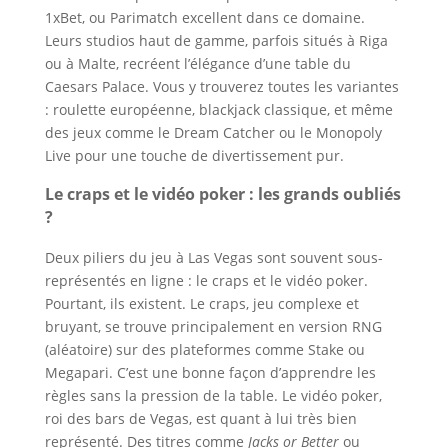
1xBet, ou Parimatch excellent dans ce domaine.
Leurs studios haut de gamme, parfois situés à Riga
ou à Malte, recréent l’élégance d’une table du
Caesars Palace. Vous y trouverez toutes les variantes
: roulette européenne, blackjack classique, et même
des jeux comme le Dream Catcher ou le Monopoly
Live pour une touche de divertissement pur.
Le craps et le vidéo poker : les grands oubliés
?
Deux piliers du jeu à Las Vegas sont souvent sous-
représentés en ligne : le craps et le vidéo poker.
Pourtant, ils existent. Le craps, jeu complexe et
bruyant, se trouve principalement en version RNG
(aléatoire) sur des plateformes comme Stake ou
Megapari. C’est une bonne façon d’apprendre les
règles sans la pression de la table. Le vidéo poker,
roi des bars de Vegas, est quant à lui très bien
représenté. Des titres comme
Jacks or Better
ou