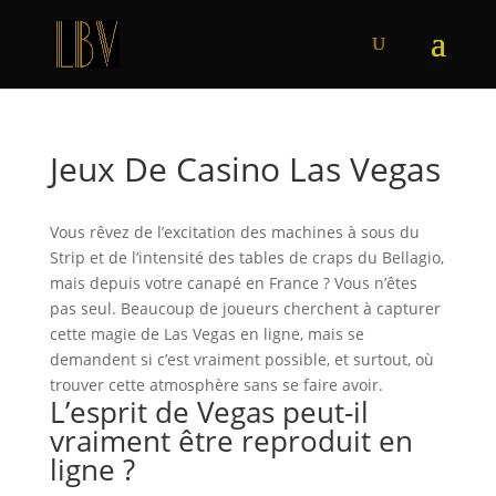
Jeux De Casino Las Vegas
Vous rêvez de l’excitation des machines à sous du
Strip et de l’intensité des tables de craps du Bellagio,
mais depuis votre canapé en France ? Vous n’êtes
pas seul. Beaucoup de joueurs cherchent à capturer
cette magie de Las Vegas en ligne, mais se
demandent si c’est vraiment possible, et surtout, où
trouver cette atmosphère sans se faire avoir.
L’esprit de Vegas peut-il
vraiment être reproduit en
ligne ?