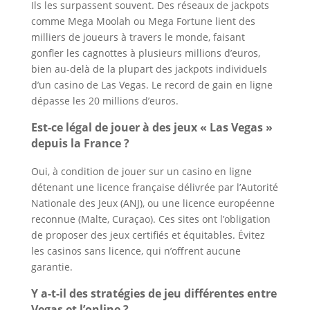
Ils les surpassent souvent. Des réseaux de jackpots
comme Mega Moolah ou Mega Fortune lient des
milliers de joueurs à travers le monde, faisant
gonfler les cagnottes à plusieurs millions d’euros,
bien au-delà de la plupart des jackpots individuels
d’un casino de Las Vegas. Le record de gain en ligne
dépasse les 20 millions d’euros.
Est-ce légal de jouer à des jeux « Las Vegas »
depuis la France ?
Oui, à condition de jouer sur un casino en ligne
détenant une licence française délivrée par l’Autorité
Nationale des Jeux (ANJ), ou une licence européenne
reconnue (Malte, Curaçao). Ces sites ont l’obligation
de proposer des jeux certifiés et équitables. Évitez
les casinos sans licence, qui n’offrent aucune
garantie.
Y a-t-il des stratégies de jeu différentes entre
Vegas et l’online ?