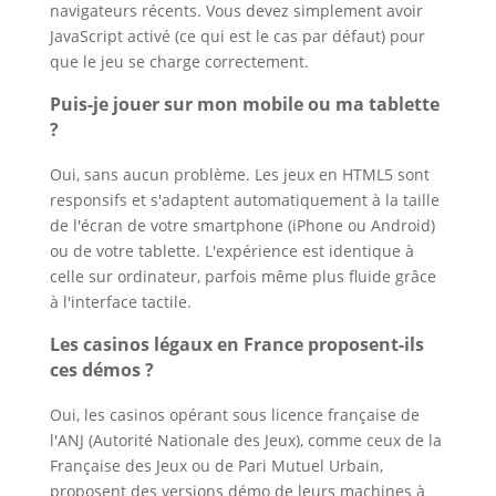
navigateurs récents. Vous devez simplement avoir
JavaScript activé (ce qui est le cas par défaut) pour
que le jeu se charge correctement.
Puis-je jouer sur mon mobile ou ma tablette
?
Oui, sans aucun problème. Les jeux en HTML5 sont
responsifs et s'adaptent automatiquement à la taille
de l'écran de votre smartphone (iPhone ou Android)
ou de votre tablette. L'expérience est identique à
celle sur ordinateur, parfois même plus fluide grâce
à l'interface tactile.
Les casinos légaux en France proposent-ils
ces démos ?
Oui, les casinos opérant sous licence française de
l'ANJ (Autorité Nationale des Jeux), comme ceux de la
Française des Jeux ou de Pari Mutuel Urbain,
proposent des versions démo de leurs machines à