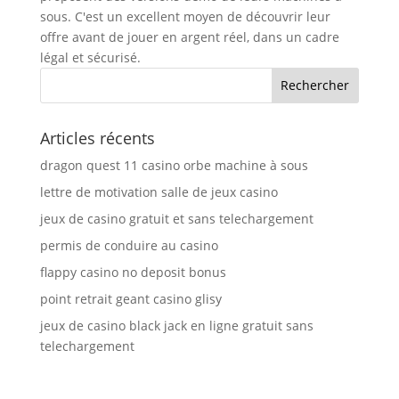
sous. C'est un excellent moyen de découvrir leur
offre avant de jouer en argent réel, dans un cadre
légal et sécurisé.
Articles récents
dragon quest 11 casino orbe machine à sous
lettre de motivation salle de jeux casino
jeux de casino gratuit et sans telechargement
permis de conduire au casino
flappy casino no deposit bonus
point retrait geant casino glisy
jeux de casino black jack en ligne gratuit sans
telechargement