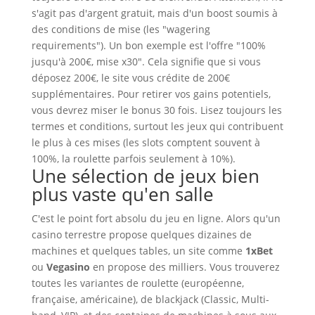
s'agit pas d'argent gratuit, mais d'un boost soumis à
des conditions de mise (les "wagering
requirements"). Un bon exemple est l'offre "100%
jusqu'à 200€, mise x30". Cela signifie que si vous
déposez 200€, le site vous crédite de 200€
supplémentaires. Pour retirer vos gains potentiels,
vous devrez miser le bonus 30 fois. Lisez toujours les
termes et conditions, surtout les jeux qui contribuent
le plus à ces mises (les slots comptent souvent à
100%, la roulette parfois seulement à 10%).
Une sélection de jeux bien
plus vaste qu'en salle
C'est le point fort absolu du jeu en ligne. Alors qu'un
casino terrestre propose quelques dizaines de
machines et quelques tables, un site comme
1xBet
ou
Vegasino
en propose des milliers. Vous trouverez
toutes les variantes de roulette (européenne,
française, américaine), de blackjack (Classic, Multi-