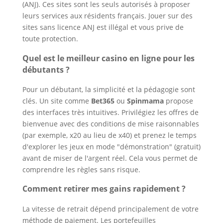
(ANJ). Ces sites sont les seuls autorisés à proposer
leurs services aux résidents français. Jouer sur des
sites sans licence ANJ est illégal et vous prive de
toute protection.
Quel est le meilleur casino en ligne pour les
débutants ?
Pour un débutant, la simplicité et la pédagogie sont
clés. Un site comme
Bet365
ou
Spinmama
propose
des interfaces très intuitives. Privilégiez les offres de
bienvenue avec des conditions de mise raisonnables
(par exemple, x20 au lieu de x40) et prenez le temps
d'explorer les jeux en mode "démonstration" (gratuit)
avant de miser de l'argent réel. Cela vous permet de
comprendre les règles sans risque.
Comment retirer mes gains rapidement ?
La vitesse de retrait dépend principalement de votre
méthode de paiement. Les portefeuilles