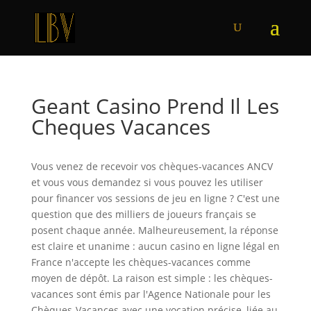
Geant Casino Prend Il Les
Cheques Vacances
Vous venez de recevoir vos chèques-vacances ANCV
et vous vous demandez si vous pouvez les utiliser
pour financer vos sessions de jeu en ligne ? C'est une
question que des milliers de joueurs français se
posent chaque année. Malheureusement, la réponse
est claire et unanime : aucun casino en ligne légal en
France n'accepte les chèques-vacances comme
moyen de dépôt. La raison est simple : les chèques-
vacances sont émis par l'Agence Nationale pour les
Chèques-Vacances avec une vocation précise, liée au