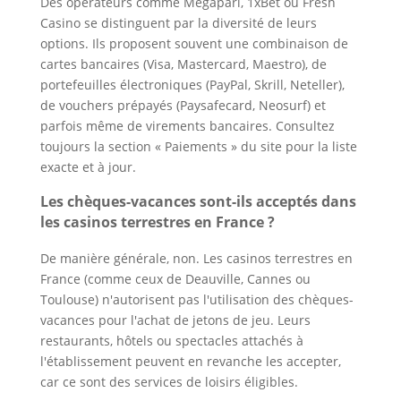
Des opérateurs comme Megapari, 1xBet ou Fresh
Casino se distinguent par la diversité de leurs
options. Ils proposent souvent une combinaison de
cartes bancaires (Visa, Mastercard, Maestro), de
portefeuilles électroniques (PayPal, Skrill, Neteller),
de vouchers prépayés (Paysafecard, Neosurf) et
parfois même de virements bancaires. Consultez
toujours la section « Paiements » du site pour la liste
exacte et à jour.
Les chèques-vacances sont-ils acceptés dans
les casinos terrestres en France ?
De manière générale, non. Les casinos terrestres en
France (comme ceux de Deauville, Cannes ou
Toulouse) n'autorisent pas l'utilisation des chèques-
vacances pour l'achat de jetons de jeu. Leurs
restaurants, hôtels ou spectacles attachés à
l'établissement peuvent en revanche les accepter,
car ce sont des services de loisirs éligibles.