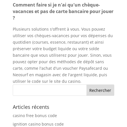
Comment faire si je n'ai qu'un chèque-
vacances et pas de carte bancaire pour jouer
?
Plusieurs solutions s'offrent à vous. Vous pouvez
utiliser vos chèques-vacances pour vos dépenses du
quotidien (courses, essence, restaurant) et ainsi
préserver votre budget liquide ou votre solde
bancaire que vous utiliserez pour jouer. Sinon, vous
pouvez opter pour des méthodes de dépôt sans
carte, comme l'achat d'un voucher Paysafecard ou
Neosurf en magasin avec de l'argent liquide, puis
utiliser le code sur le site du casino.
Articles récents
casino free bonus code
ignition casino bonus code