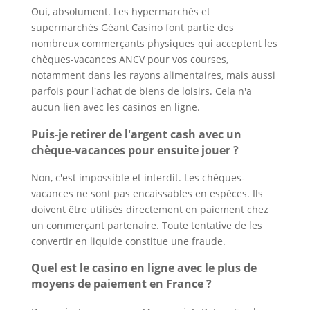
Oui, absolument. Les hypermarchés et
supermarchés Géant Casino font partie des
nombreux commerçants physiques qui acceptent les
chèques-vacances ANCV pour vos courses,
notamment dans les rayons alimentaires, mais aussi
parfois pour l'achat de biens de loisirs. Cela n'a
aucun lien avec les casinos en ligne.
Puis-je retirer de l'argent cash avec un
chèque-vacances pour ensuite jouer ?
Non, c'est impossible et interdit. Les chèques-
vacances ne sont pas encaissables en espèces. Ils
doivent être utilisés directement en paiement chez
un commerçant partenaire. Toute tentative de les
convertir en liquide constitue une fraude.
Quel est le casino en ligne avec le plus de
moyens de paiement en France ?