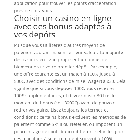
application pour trouver les points d'acceptation
près de chez vous.
Choisir un casino en ligne
avec des bonus adaptés à
vos dépôts
Puisque vous utiliserez d'autres moyens de
paiement, autant maximiser leur valeur. La majorité
des casinos en ligne proposent un bonus de
bienvenue sur votre premier dépôt. Par exemple,
une offre courante est un match à 100% jusqu'à
500€, avec des conditions de mise (wager) à x30. Cela
signifie que si vous déposez 100€, vous recevrez
100€ supplémentaires, et devrez miser 30 fois le
montant du bonus (soit 3000€) avant de pouvoir
retirer vos gains. Lisez toujours les termes et
conditions : certains bonus excluent les méthodes de
paiement comme Skrill ou Neteller, ou imposent un
pourcentage de contribution différent selon les jeux
(les machines à sous comptent souvent à 100%,