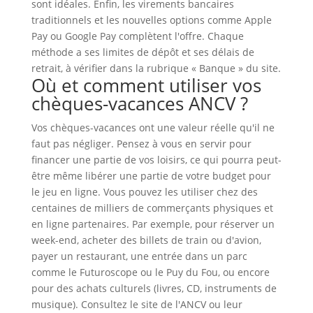
sont idéales. Enfin, les virements bancaires
traditionnels et les nouvelles options comme Apple
Pay ou Google Pay complètent l'offre. Chaque
méthode a ses limites de dépôt et ses délais de
retrait, à vérifier dans la rubrique « Banque » du site.
Où et comment utiliser vos
chèques-vacances ANCV ?
Vos chèques-vacances ont une valeur réelle qu'il ne
faut pas négliger. Pensez à vous en servir pour
financer une partie de vos loisirs, ce qui pourra peut-
être même libérer une partie de votre budget pour
le jeu en ligne. Vous pouvez les utiliser chez des
centaines de milliers de commerçants physiques et
en ligne partenaires. Par exemple, pour réserver un
week-end, acheter des billets de train ou d'avion,
payer un restaurant, une entrée dans un parc
comme le Futuroscope ou le Puy du Fou, ou encore
pour des achats culturels (livres, CD, instruments de
musique). Consultez le site de l'ANCV ou leur