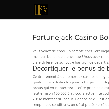
Fortunejack Casino B
Vous venez de créer un compte chez FortuneJa
meilleur bonus de bienvenue ? Vous avez raison
vraie différence sur votre bankroll de départ, s
Décortiquer le bonus de 
Contrairement à de nombreux casinos en ligne q
quatre offres distinctes pour votre premier dé
bonus qui vous intéresse. L'offre principale e
(soit environ 100 000 € au cours actuel). Le co
x30 le montant du bonus + dépôt, ce qui est 
remplir ces conditions, un délai plutôt serré qu'