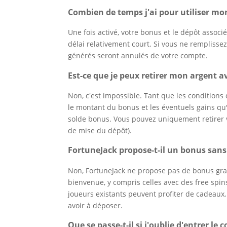
Combien de temps j'ai pour utiliser m
Une fois activé, votre bonus et le dépôt associ
délai relativement court. Si vous ne remplissez
générés seront annulés de votre compte.
Est-ce que je peux retirer mon argent av
Non, c'est impossible. Tant que les conditions
le montant du bonus et les éventuels gains qu'i
solde bonus. Vous pouvez uniquement retirer vo
de mise du dépôt).
FortuneJack propose-t-il un bonus sans
Non, FortuneJack ne propose pas de bonus grat
bienvenue, y compris celles avec des free spi
joueurs existants peuvent profiter de cadeaux
avoir à déposer.
Que se passe-t-il si j'oublie d'entrer le