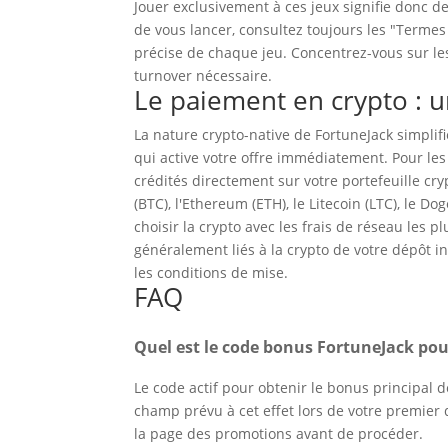
Jouer exclusivement à ces jeux signifie donc de
de vous lancer, consultez toujours les "Termes
précise de chaque jeu. Concentrez-vous sur les
turnover nécessaire.
Le paiement en crypto : u
La nature crypto-native de FortuneJack simplif
qui active votre offre immédiatement. Pour les 
crédités directement sur votre portefeuille cry
(BTC), l'Ethereum (ETH), le Litecoin (LTC), le D
choisir la crypto avec les frais de réseau les 
généralement liés à la crypto de votre dépôt i
les conditions de mise.
FAQ
Quel est le code bonus FortuneJack pou
Le code actif pour obtenir le bonus principal 
champ prévu à cet effet lors de votre premier d
la page des promotions avant de procéder.