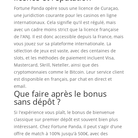
Fortune Panda opère sous une licence de Curaçao,
une juridiction courante pour les casinos en ligne
internationaux. Cela signifie qu'il est régulé, mais
avec un cadre moins strict que la licence française
de l'ANJ. Il est donc accessible depuis la France, mais
vous jouez sur sa plateforme internationale. La
sélection de jeux est vaste, avec des centaines de
slots, et les méthodes de paiement incluent Visa,
Mastercard, Skrill, Neteller, ainsi que des
cryptomonnaies comme le Bitcoin. Leur service client
est disponible en français, par chat en direct et
email.
Que faire après le bonus
sans dépôt ?
Si l'expérience vous plaît, le bonus de bienvenue
classique sur premier dépôt est souvent bien plus
intéressant. Chez Fortune Panda, il peut s'agir d'une
offre de match à 100% jusqu'à 500€, avec des