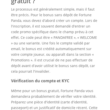
gratuit ?
Le processus est généralement simple, mais il faut
être précis. Pour le bonus sans dépôt de Fortune
Panda, vous devez d'abord créer un compte. Lors de
l'inscription, il est souvent demandé d'entrer un
code promo spécifique dans le champ prévu à cet
effet. Ce code peut être « PANDAFREE », « WELCOME
» ou une variante. Une fois le compte validé par
email, le bonus est crédité automatiquement sur
votre compte joueur, ou apparaît dans la section «
Promotions ». Il est crucial de ne pas effectuer de
dépôt avant d'avoir utilisé le bonus sans dépôt, car
cela pourrait l'invalider.
Vérification du compte et KYC
Même pour un bonus gratuit, Fortune Panda vous
demandera probablement de vérifier votre identité.
Préparez une pièce d'identité (carte d'identité,
passeport) et un justificatif de domicile récent. Cette