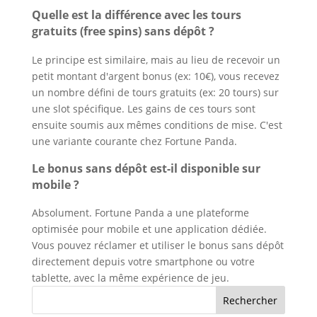
Quelle est la différence avec les tours
gratuits (free spins) sans dépôt ?
Le principe est similaire, mais au lieu de recevoir un
petit montant d'argent bonus (ex: 10€), vous recevez
un nombre défini de tours gratuits (ex: 20 tours) sur
une slot spécifique. Les gains de ces tours sont
ensuite soumis aux mêmes conditions de mise. C'est
une variante courante chez Fortune Panda.
Le bonus sans dépôt est-il disponible sur
mobile ?
Absolument. Fortune Panda a une plateforme
optimisée pour mobile et une application dédiée.
Vous pouvez réclamer et utiliser le bonus sans dépôt
directement depuis votre smartphone ou votre
tablette, avec la même expérience de jeu.