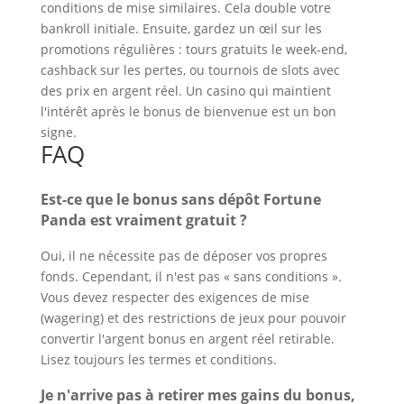
conditions de mise similaires. Cela double votre
bankroll initiale. Ensuite, gardez un œil sur les
promotions régulières : tours gratuits le week-end,
cashback sur les pertes, ou tournois de slots avec
des prix en argent réel. Un casino qui maintient
l'intérêt après le bonus de bienvenue est un bon
signe.
FAQ
Est-ce que le bonus sans dépôt Fortune
Panda est vraiment gratuit ?
Oui, il ne nécessite pas de déposer vos propres
fonds. Cependant, il n'est pas « sans conditions ».
Vous devez respecter des exigences de mise
(wagering) et des restrictions de jeux pour pouvoir
convertir l'argent bonus en argent réel retirable.
Lisez toujours les termes et conditions.
Je n'arrive pas à retirer mes gains du bonus,