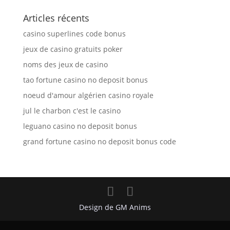
Articles récents
casino superlines code bonus
jeux de casino gratuits poker
noms des jeux de casino
tao fortune casino no deposit bonus
noeud d'amour algérien casino royale
jul le charbon c'est le casino
leguano casino no deposit bonus
grand fortune casino no deposit bonus code
Design de GM Anims