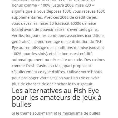
bonus comme « 100% jusqu’à 200€, mise x30 »
signifie que si vous déposez 100€, vous recevez 100€
supplémentaires. Avec ces 200€ de crédit de jeu,
vous devez les miser 30 fois (soit 6000€ de mise
totale) avant de pouvoir retirer d’éventuels gains.
Vérifiez toujours les conditions associées (conditions
générales) : le pourcentage de contribution du Fish
Eye au remplissage des conditions de mise (souvent
100% pour les slots), et si le bonus est crédité
automatiquement ou nécessite un code. Des casinos
comme Fresh Casino ou Megapari proposent
régulièrement ce type d’offres. Utilisez votre bonus
pour prolonger votre session sur Fish Eye et avoir
plus de chances de déclencher le tour gratuit.
Les alternatives au Fish Eye
pour les amateurs de jeux à
bulles
Si le thème sous-marin et le mécanisme de bulles