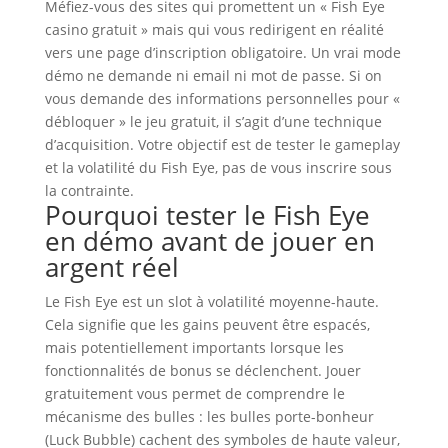
Méfiez-vous des sites qui promettent un « Fish Eye
casino gratuit » mais qui vous redirigent en réalité
vers une page d’inscription obligatoire. Un vrai mode
démo ne demande ni email ni mot de passe. Si on
vous demande des informations personnelles pour «
débloquer » le jeu gratuit, il s’agit d’une technique
d’acquisition. Votre objectif est de tester le gameplay
et la volatilité du Fish Eye, pas de vous inscrire sous
la contrainte.
Pourquoi tester le Fish Eye
en démo avant de jouer en
argent réel
Le Fish Eye est un slot à volatilité moyenne-haute.
Cela signifie que les gains peuvent être espacés,
mais potentiellement importants lorsque les
fonctionnalités de bonus se déclenchent. Jouer
gratuitement vous permet de comprendre le
mécanisme des bulles : les bulles porte-bonheur
(Luck Bubble) cachent des symboles de haute valeur,