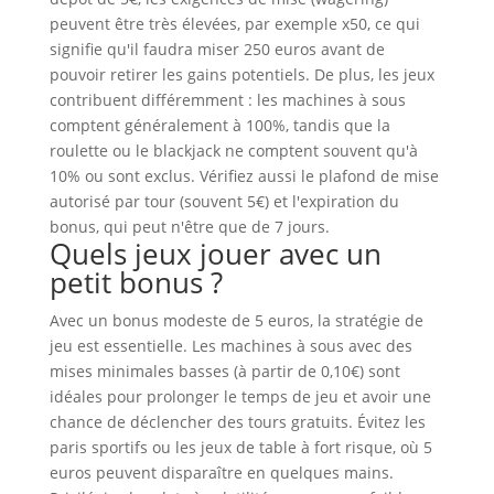
peuvent être très élevées, par exemple x50, ce qui
signifie qu'il faudra miser 250 euros avant de
pouvoir retirer les gains potentiels. De plus, les jeux
contribuent différemment : les machines à sous
comptent généralement à 100%, tandis que la
roulette ou le blackjack ne comptent souvent qu'à
10% ou sont exclus. Vérifiez aussi le plafond de mise
autorisé par tour (souvent 5€) et l'expiration du
bonus, qui peut n'être que de 7 jours.
Quels jeux jouer avec un
petit bonus ?
Avec un bonus modeste de 5 euros, la stratégie de
jeu est essentielle. Les machines à sous avec des
mises minimales basses (à partir de 0,10€) sont
idéales pour prolonger le temps de jeu et avoir une
chance de déclencher des tours gratuits. Évitez les
paris sportifs ou les jeux de table à fort risque, où 5
euros peuvent disparaître en quelques mains.