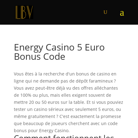
Energy Casino 5 Euro
Bonus Code
Vous êtes à la recherche d'un bonus de casino en
ligne qui ne demande pas de dépôt faramineux ?
Vous avez peut-être déjà vu des offres alléchantes
de 100% ou plus, mais elles exigent souvent de
mettre 20 ou 50 euros sur la table. Et si vous pouviez
tester un casino sérieux avec seulement 5 euros, ou
même gratuitement ? C'est exactement la promesse
que beaucoup de joueurs cherchent avec un code
bonus pour Energy Casino.