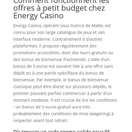
Comment fonctionnent les
offres à petit budget chez
Energy Casino
Energy Casino, opérant sous licence de Malte, est
connu pour son large catalogue de jeux et son
interface moderne. Contrairement à d'autres
plateformes, il propose régulièrement des
promotions accessibles, dont des tours gratuits ou
des bonus de bienvenue fractionnés. L'idée d'un
bonus de 5 euros est souvent liée à une offre sans
dépôt ou à une partie spécifique du bonus de
bienvenue. Par exemple, le bonus de bienvenue
classique peut être divisé sur plusieurs dépôts, le
premier pouvant parfois commencer à partir d'un
montant modeste. Il est crucial de lire les conditions
: un bonus de 5 euros gratuit aura très
probablement des conditions de mise (wagering) à
respecter avant tout retrait.
Où trouver un code promo valide pour 5€