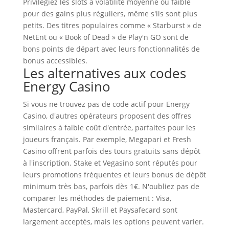
Privilégiez les slots à volatilité moyenne ou faible
pour des gains plus réguliers, même s'ils sont plus
petits. Des titres populaires comme « Starburst » de
NetEnt ou « Book of Dead » de Play'n GO sont de
bons points de départ avec leurs fonctionnalités de
bonus accessibles.
Les alternatives aux codes
Energy Casino
Si vous ne trouvez pas de code actif pour Energy
Casino, d'autres opérateurs proposent des offres
similaires à faible coût d'entrée, parfaites pour les
joueurs français. Par exemple, Megapari et Fresh
Casino offrent parfois des tours gratuits sans dépôt
à l'inscription. Stake et Vegasino sont réputés pour
leurs promotions fréquentes et leurs bonus de dépôt
minimum très bas, parfois dès 1€. N'oubliez pas de
comparer les méthodes de paiement : Visa,
Mastercard, PayPal, Skrill et Paysafecard sont
largement acceptés, mais les options peuvent varier.