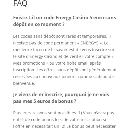
FAQ
Existe-t-il un code Energy Casino 5 euro sans
dépôt en ce moment ?
Les codes sans dépôt sont rares et temporaires. Il
n'existe pas de code permanent « ENERGY5 ». La
meilleure façon de le savoir est de vous inscrire sur
le site d'Energy Casino et de vérifier votre compte «
Mes promotions » ou votre boîte email après
inscription. Les offres sans dépôt sont généralement
réservées aux nouveaux joueurs comme cadeau de
bienvenue.
Je viens de m'inscrire, pourquoi je ne vois
pas mes 5 euros de bonus ?
Plusieurs raisons sont possibles. 1) Vous n'avez pas
entré de code bonus lors de votre inscription si
l'offre en nécessitait un. 2) Le bonus peut nécessiter