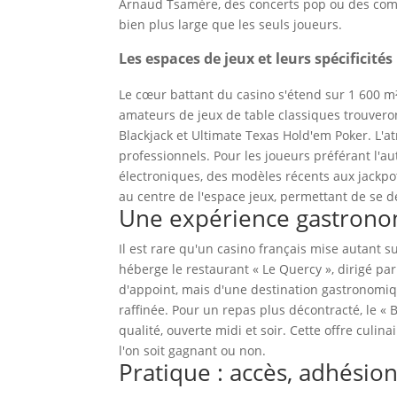
Arnaud Tsamère, des concerts pop ou des coméd
bien plus large que les seuls joueurs.
Les espaces de jeux et leurs spécificités
Le cœur battant du casino s'étend sur 1 600 m².
amateurs de jeux de table classiques trouvero
Blackjack et Ultimate Texas Hold'em Poker. L'
professionnels. Pour les joueurs préférant l'au
électroniques, des modèles récents aux jackpot
au centre de l'espace jeux, permettant de se d
Une expérience gastrono
Il est rare qu'un casino français mise autant s
héberge le restaurant « Le Quercy », dirigé par 
d'appoint, mais d'une destination gastronomiq
raffinée. Pour un repas plus décontracté, le « 
qualité, ouverte midi et soir. Cette offre culin
l'on soit gagnant ou non.
Pratique : accès, adhési