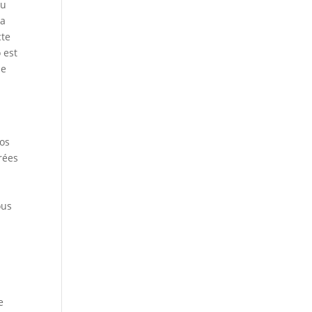
ou
ra
cte
 est
le
vos
irées
ous
e