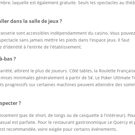
mbre, laquelle est également gratuite. Seuls les spectacles au théâ
.
ler dans la salle de jeux ?
Brasserie sont accessibles indépendamment du casino. Vous pouve
spectacle sans jamais mettre les pieds dans l'espace jeux. Il faut
d'identité à l'entrée de l'établissement.
à-bas ?
iété, attirent le plus de joueurs. Côté tables, la Roulette Français
s mises minimales généralement à partir de 5€. Le Poker Ultimate 
kpots progressifs sur certaines machines peuvent atteindre des som
especter ?
issement (pas de short, de tongs ou de casquette à l'intérieur). Pou
 casual est parfaite. Pour le restaurant gastronomique Le Quercy et
c est recommandée, voire exigée pour certains événements.