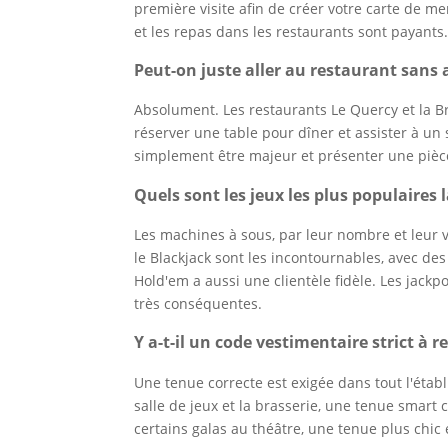
première visite afin de créer votre carte de me
et les repas dans les restaurants sont payants
Peut-on juste aller au restaurant sans al
Absolument. Les restaurants Le Quercy et la 
réserver une table pour dîner et assister à un 
simplement être majeur et présenter une pièce 
Quels sont les jeux les plus populaires l
Les machines à sous, par leur nombre et leur var
le Blackjack sont les incontournables, avec de
Hold'em a aussi une clientèle fidèle. Les jac
très conséquentes.
Y a-t-il un code vestimentaire strict à r
Une tenue correcte est exigée dans tout l'établ
salle de jeux et la brasserie, une tenue smart
certains galas au théâtre, une tenue plus chi