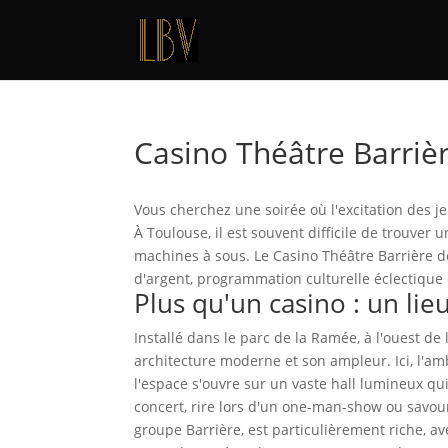
Casino Théâtre Barriè
Vous cherchez une soirée où l'excitation des j
À Toulouse, il est souvent difficile de trouver
machines à sous. Le Casino Théâtre Barrière d
d'argent, programmation culturelle éclectique 
Plus qu'un casino : un lie
Installé dans le parc de la Ramée, à l'ouest de
architecture moderne et son ampleur. Ici, l'amb
l'espace s'ouvre sur un vaste hall lumineux qui
concert, rire lors d'un one-man-show ou savou
groupe Barrière, est particulièrement riche,