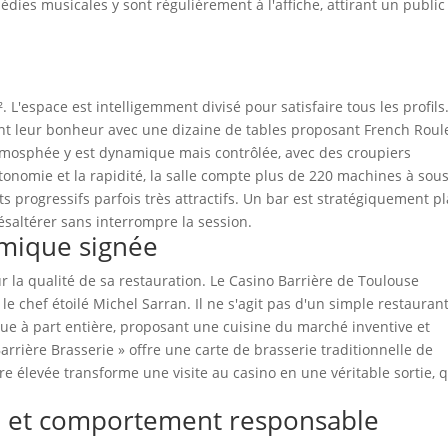
ies musicales y sont régulièrement à l'affiche, attirant un public
 L'espace est intelligemment divisé pour satisfaire tous les profils
nt leur bonheur avec une dizaine de tables proposant French Roule
atmosphée y est dynamique mais contrôlée, avec des croupiers
tonomie et la rapidité, la salle compte plus de 220 machines à sous
s progressifs parfois très attractifs. Un bar est stratégiquement p
ésaltérer sans interrompre la session.
mique signée
ur la qualité de sa restauration. Le Casino Barrière de Toulouse
le chef étoilé Michel Sarran. Il ne s'agit pas d'un simple restauran
ue à part entière, proposant une cuisine du marché inventive et
Barrière Brasserie » offre une carte de brasserie traditionnelle de
aire élevée transforme une visite au casino en une véritable sortie, 
on et comportement responsable