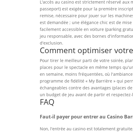
L'accès au casino est strictement réservé aux m
passeport) est exigée pour la première inscrip
remise, nécessaire pour jouer sur les machines
est demandée ; une élégance chic est de mise p
facilement accessible en voiture (parking gratu
jeu responsable, avec des bornes d'information
d'exclusion.
Comment optimiser votre 
Pour tirer le meilleur parti de votre soirée, pla
places pour le spectacle en même temps qu'une t
en semaine, moins fréquentées, où l'ambiance 
programme de fidélité « My Barrière » qui per
échangeables contre des avantages (places de s
un budget de jeu avant de partir et respectez-l
FAQ
Faut-il payer pour entrer au Casino Bar
Non, l'entrée au casino est totalement gratuit