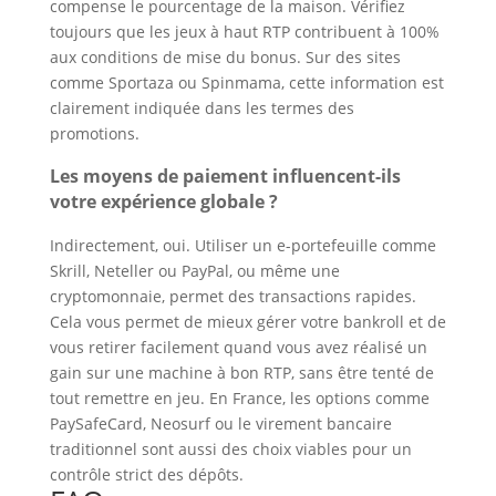
compense le pourcentage de la maison. Vérifiez
toujours que les jeux à haut RTP contribuent à 100%
aux conditions de mise du bonus. Sur des sites
comme Sportaza ou Spinmama, cette information est
clairement indiquée dans les termes des
promotions.
Les moyens de paiement influencent-ils
votre expérience globale ?
Indirectement, oui. Utiliser un e-portefeuille comme
Skrill, Neteller ou PayPal, ou même une
cryptomonnaie, permet des transactions rapides.
Cela vous permet de mieux gérer votre bankroll et de
vous retirer facilement quand vous avez réalisé un
gain sur une machine à bon RTP, sans être tenté de
tout remettre en jeu. En France, les options comme
PaySafeCard, Neosurf ou le virement bancaire
traditionnel sont aussi des choix viables pour un
contrôle strict des dépôts.