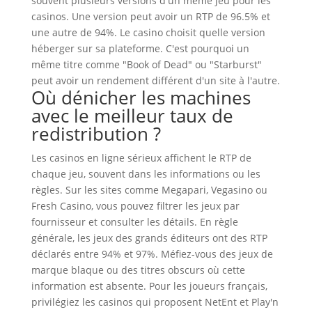
souvent plusieurs versions d'un même jeu pour les
casinos. Une version peut avoir un RTP de 96.5% et
une autre de 94%. Le casino choisit quelle version
héberger sur sa plateforme. C'est pourquoi un
même titre comme "Book of Dead" ou "Starburst"
peut avoir un rendement différent d'un site à l'autre.
Où dénicher les machines
avec le meilleur taux de
redistribution ?
Les casinos en ligne sérieux affichent le RTP de
chaque jeu, souvent dans les informations ou les
règles. Sur les sites comme Megapari, Vegasino ou
Fresh Casino, vous pouvez filtrer les jeux par
fournisseur et consulter les détails. En règle
générale, les jeux des grands éditeurs ont des RTP
déclarés entre 94% et 97%. Méfiez-vous des jeux de
marque blaque ou des titres obscurs où cette
information est absente. Pour les joueurs français,
privilégiez les casinos qui proposent NetEnt et Play'n