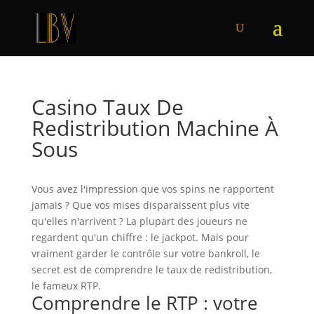
Casino Taux De
Redistribution Machine À
Sous
Vous avez l'impression que vos spins ne rapportent
jamais ? Que vos mises disparaissent plus vite
qu'elles n'arrivent ? La plupart des joueurs ne
regardent qu'un chiffre : le jackpot. Mais pour
vraiment garder le contrôle sur votre bankroll, le
secret est de comprendre le taux de redistribution,
le fameux RTP.
Comprendre le RTP : votre