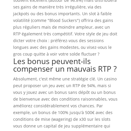
souvent excellent (autour de 96.8%) mais distribuera
ses gains de manière très irrégulière, via des
jackpots ou des bonus importants. Un slot à faible
volatilité (comme "Blood Suckers") offrira des gains
plus réguliers mais de moindre ampleur, avec un
RTP également très compétitif. Votre style de jeu doit
dicter votre choix : préférez-vous des sessions
longues avec des gains modestes, ou visez-vous le
gros coup quitte à voir votre solde fluctuer ?
Les bonus peuvent-ils
compenser un mauvais RTP ?
Absolument, c'est même une stratégie clé. Un casino
peut proposer un jeu avec un RTP de 94%, mais si
vous y jouez avec un bonus sans dépôt ou un bonus
de bienvenue avec des conditions raisonnables, vous
améliorez considérablement vos chances. Par
exemple, un bonus de 100% jusqu'à 500€ avec des
conditions de mise (wagering) de x30 sur les slots
vous donne un capital de jeu supplémentaire qui