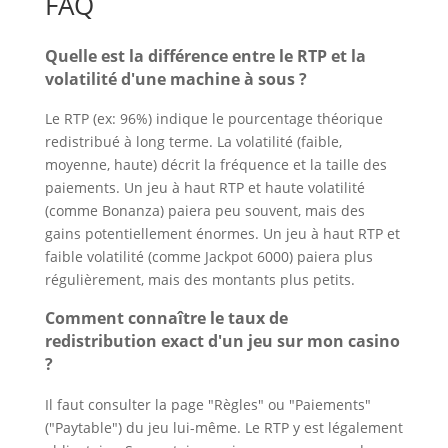
FAQ
Quelle est la différence entre le RTP et la
volatilité d'une machine à sous ?
Le RTP (ex: 96%) indique le pourcentage théorique
redistribué à long terme. La volatilité (faible,
moyenne, haute) décrit la fréquence et la taille des
paiements. Un jeu à haut RTP et haute volatilité
(comme Bonanza) paiera peu souvent, mais des
gains potentiellement énormes. Un jeu à haut RTP et
faible volatilité (comme Jackpot 6000) paiera plus
régulièrement, mais des montants plus petits.
Comment connaître le taux de
redistribution exact d'un jeu sur mon casino
?
Il faut consulter la page "Règles" ou "Paiements"
("Paytable") du jeu lui-même. Le RTP y est légalement