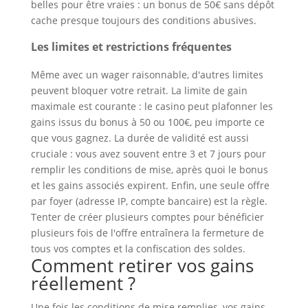
belles pour être vraies : un bonus de 50€ sans dépôt
cache presque toujours des conditions abusives.
Les limites et restrictions fréquentes
Même avec un wager raisonnable, d'autres limites
peuvent bloquer votre retrait. La limite de gain
maximale est courante : le casino peut plafonner les
gains issus du bonus à 50 ou 100€, peu importe ce
que vous gagnez. La durée de validité est aussi
cruciale : vous avez souvent entre 3 et 7 jours pour
remplir les conditions de mise, après quoi le bonus
et les gains associés expirent. Enfin, une seule offre
par foyer (adresse IP, compte bancaire) est la règle.
Tenter de créer plusieurs comptes pour bénéficier
plusieurs fois de l'offre entraînera la fermeture de
tous vos comptes et la confiscation des soldes.
Comment retirer vos gains
réellement ?
Une fois les conditions de mise remplies, vos gains