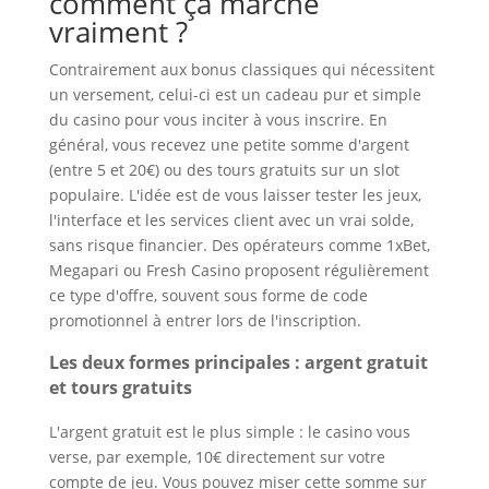
comment ça marche
vraiment ?
Contrairement aux bonus classiques qui nécessitent
un versement, celui-ci est un cadeau pur et simple
du casino pour vous inciter à vous inscrire. En
général, vous recevez une petite somme d'argent
(entre 5 et 20€) ou des tours gratuits sur un slot
populaire. L'idée est de vous laisser tester les jeux,
l'interface et les services client avec un vrai solde,
sans risque financier. Des opérateurs comme 1xBet,
Megapari ou Fresh Casino proposent régulièrement
ce type d'offre, souvent sous forme de code
promotionnel à entrer lors de l'inscription.
Les deux formes principales : argent gratuit
et tours gratuits
L'argent gratuit est le plus simple : le casino vous
verse, par exemple, 10€ directement sur votre
compte de jeu. Vous pouvez miser cette somme sur