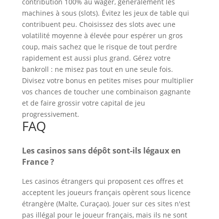
contribution 100% au wager, généralement les
machines à sous (slots). Évitez les jeux de table qui
contribuent peu. Choisissez des slots avec une
volatilité moyenne à élevée pour espérer un gros
coup, mais sachez que le risque de tout perdre
rapidement est aussi plus grand. Gérez votre
bankroll : ne misez pas tout en une seule fois.
Divisez votre bonus en petites mises pour multiplier
vos chances de toucher une combinaison gagnante
et de faire grossir votre capital de jeu
progressivement.
FAQ
Les casinos sans dépôt sont-ils légaux en
France ?
Les casinos étrangers qui proposent ces offres et
acceptent les joueurs français opèrent sous licence
étrangère (Malte, Curaçao). Jouer sur ces sites n'est
pas illégal pour le joueur français, mais ils ne sont