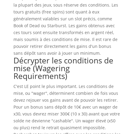
la plupart des jeux, sous réserve des conditions. Les
tours gratuits (free spins) sont quant à eux
généralement valables sur un slot précis, comme
Book of Dead ou Starburst. Les gains obtenus avec
ces tours sont ensuite transformés en argent réel,
mais soumis à des conditions de mise. Il est rare de
pouvoir retirer directement les gains d'un bonus
sans dépôt sans avoir à jouer un minimum.
Décrypter les conditions de
mise (Wagering
Requirements)
C'est LE point le plus important. Les conditions de
mise, ou "wager", déterminent combien de fois vous
devez rejouer vos gains avant de pouvoir les retirer.
Pour un bonus sans dépôt de 10€ avec un wager de
x30, vous devrez miser 300€ (10 x 30) avant que votre
solde ne devienne "cashable". Un wager élevé (x50
ou plus) rend le retrait quasiment impossible.