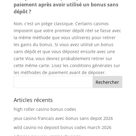
paiement après avoir utilisé un bonus sans
dépôt ?
Non, c'est un piège classique. Certains casinos
imposent que votre premier dépôt réel se fasse avec
la même méthode que vous utiliserez pour retirer
les gains du bonus. Si vous avez utilisé un bonus
sans dépôt et que vous déposez ensuite avec une
carte Visa, vous devrez probablement retirer sur
cette même carte. Lisez les conditions générales sur
les méthodes de paiement avant de déposer.
Articles récents
high roller casino bonus codes
jeux casino francais avec bonus sans depot 2026
wild casino no deposit bonus codes march 2026