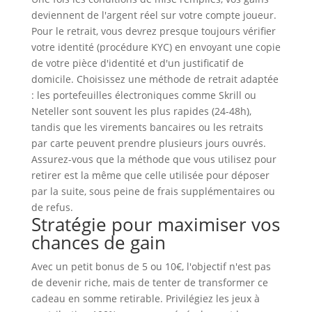
deviennent de l'argent réel sur votre compte joueur.
Pour le retrait, vous devrez presque toujours vérifier
votre identité (procédure KYC) en envoyant une copie
de votre pièce d'identité et d'un justificatif de
domicile. Choisissez une méthode de retrait adaptée
: les portefeuilles électroniques comme Skrill ou
Neteller sont souvent les plus rapides (24-48h),
tandis que les virements bancaires ou les retraits
par carte peuvent prendre plusieurs jours ouvrés.
Assurez-vous que la méthode que vous utilisez pour
retirer est la même que celle utilisée pour déposer
par la suite, sous peine de frais supplémentaires ou
de refus.
Stratégie pour maximiser vos
chances de gain
Avec un petit bonus de 5 ou 10€, l'objectif n'est pas
de devenir riche, mais de tenter de transformer ce
cadeau en somme retirable. Privilégiez les jeux à