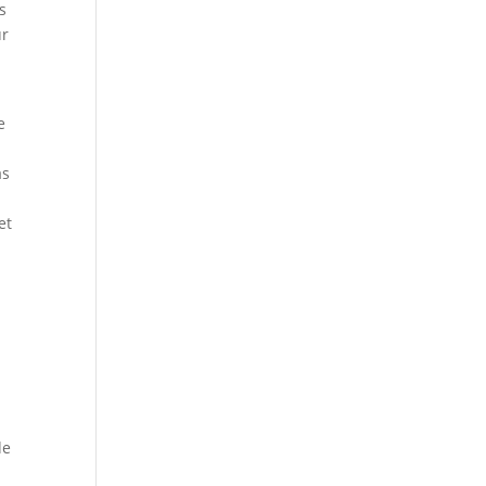
s
ur
e
as
et
de