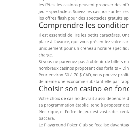
les fêtes, les casinos peuvent proposer des of
jeu + spectacle ». Suivez les casinos sur les r
les offres flash pour des spectacles gratuits a
Comprendre les conditions
Il est essentiel de lire les petits caractères. U
place à l'avance, que vous présentiez votre car
uniquement pour un créneau horaire spécifique.
charge.
Si vous ne parvenez pas à obtenir de billets en
nombreux casinos proposent des forfaits « Dîne
Pour environ 50 à 70 $ CAD, vous pouvez profit
de même une économie substantielle par rappo
Choisir son casino en fon
Votre choix de casino devrait aussi dépendre 
sa programmation établie, tend à proposer des
électrique, et l'offre de jeux est vaste, des ce
baccara.
Le Playground Poker Club se focalise davanta