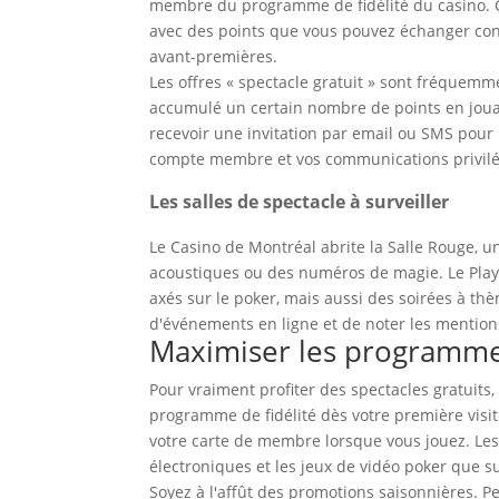
membre du programme de fidélité du casino. C
avec des points que vous pouvez échanger cont
avant-premières.
Les offres « spectacle gratuit » sont fréquemm
accumulé un certain nombre de points en joua
recevoir une invitation par email ou SMS pour u
compte membre et vos communications privilé
Les salles de spectacle à surveiller
Le Casino de Montréal abrite la Salle Rouge, u
acoustiques ou des numéros de magie. Le Play
axés sur le poker, mais aussi des soirées à thè
d'événements en ligne et de noter les mentions
Maximiser les programme
Pour vraiment profiter des spectacles gratuits,
programme de fidélité dès votre première visi
votre carte de membre lorsque vous jouez. Les
électroniques et les jeux de vidéo poker que su
Soyez à l'affût des promotions saisonnières. 