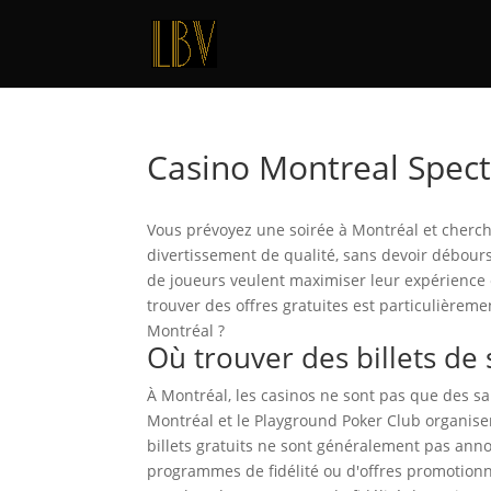
Casino Montreal Spect
Vous prévoyez une soirée à Montréal et cherch
divertissement de qualité, sans devoir débour
de joueurs veulent maximiser leur expérience 
trouver des offres gratuites est particulièrem
Montréal ?
Où trouver des billets de 
À Montréal, les casinos ne sont pas que des s
Montréal et le Playground Poker Club organise
billets gratuits ne sont généralement pas anno
programmes de fidélité ou d'offres promotionnel