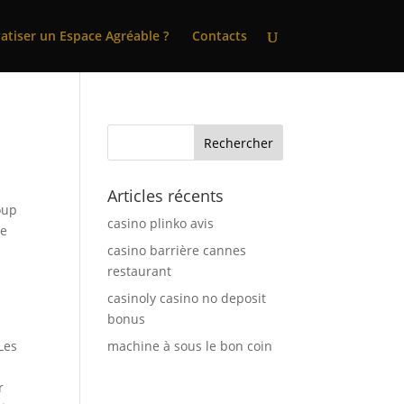
atiser un Espace Agréable ?
Contacts
Articles récents
oup
casino plinko avis
de
casino barrière cannes
restaurant
casinoly casino no deposit
bonus
Les
machine à sous le bon coin
r