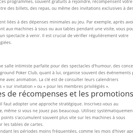
es programmes, souvent gratuits à rejoindre, récompensent votre
re des billets, des repas, ou même des invitations exclusives à de
ent liées à des dépenses minimales au jeu. Par exemple, après avo
nt aux machines à sous ou aux tables pendant une visite, vous po
n spectacle à venir. Il est crucial de vérifier régulièrement votre
giées.
ne salle intimiste parfaite pour des spectacles d'humour, des conce
ground Poker Club, quant à lui, organise souvent des événements 
me avec animation. La clé est de consulter leurs calendriers
 « sur invitation » ou « pour les membres privilégiés ».
s de récompenses et les promotion
 il faut adopter une approche stratégique. Inscrivez-vous au
te, même si vous ne jouez pas beaucoup. Utilisez systématiquemen
 points s'accumulent souvent plus vite sur les machines à sous
r les tables de cartes.
Pendant les périodes moins fréquentées, comme les mois d'hiver ap