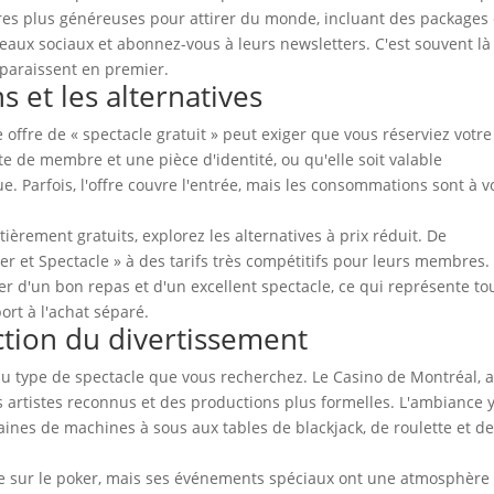
fres plus généreuses pour attirer du monde, incluant des packages 
éseaux sociaux et abonnez-vous à leurs newsletters. C'est souvent l
pparaissent en premier.
 et les alternatives
ne offre de « spectacle gratuit » peut exiger que vous réserviez votre
te de membre et une pièce d'identité, ou qu'elle soit valable
 Parfois, l'offre couvre l'entrée, mais les consommations sont à v
tièrement gratuits, explorez les alternatives à prix réduit. De
r et Spectacle » à des tarifs très compétitifs pour leurs membres.
er d'un bon repas et d'un excellent spectacle, ce qui représente to
rt à l'achat séparé.
ction du divertissement
du type de spectacle que vous recherchez. Le Casino de Montréal, 
 artistes reconnus et des productions plus formelles. L'ambiance y
ntaines de machines à sous aux tables de blackjack, de roulette et d
ge sur le poker, mais ses événements spéciaux ont une atmosphère