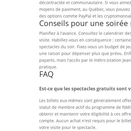
décontractée et communautaire. Si vous aimez l
moyens de paiement, au Québec, vous pouvez com
des options comme PayPal et les cryptomonnaies
Conseils pour une soirée 
Planifiez à l'avance. Consultez le calendrier d
visite. Habillez-vous en conséquence ; certain
spectacles du soir. Fixez-vous un budget de jeu
une raison pour dépenser plus que prévu. Enfi
payants, mais l'accès par le métro (station J
pratique.
FAQ
Est-ce que les spectacles gratuits sont v
Les billets eux-mêmes sont généralement offert
statut de membre actif du programme de fidélité
obtenir et maintenir votre éligibilité à ces off
compte. Aucun achat n'est requis pour le billet
votre visite pour le spectacle.