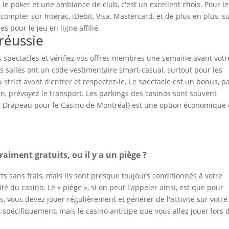
e poker et une ambiance de club, c'est un excellent choix. Pour le
pter sur Interac, iDebit, Visa, Mastercard, et de plus en plus, s
 pour le jeu en ligne affilié.
réussie
es spectacles et vérifiez vos offres membres une semaine avant votr
es salles ont un code vestimentaire smart-casual, surtout pour les
 strict avant d'entrer et respectez-le. Le spectacle est un bonus, p
n, prévoyez le transport. Les parkings des casinos sont souvent
ean-Drapeau pour le Casino de Montréal) est une option économique 
raiment gratuits, ou il y a un piège ?
s sans frais, mais ils sont presque toujours conditionnés à votre
 du casino. Le « piège », si on peut l'appeler ainsi, est que pour
res, vous devez jouer régulièrement et générer de l'activité sur votre
 spécifiquement, mais le casino anticipe que vous allez jouer lors 