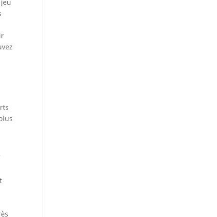
 jeu
s
ir
uvez
rts
plus
s
t
rès