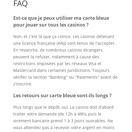
FAQ
Est-ce que je peux utiliser ma carte bleue
pour jouer sur tous les casinos ?
Non, et c'est là que ça coince. Les casinos détenant
une licence française (ANJ) sont tenus de l'accepter.
En revanche, de nombreux casinos étrangers
peuvent la refuser, notamment à cause des
restrictions imposées par les réseaux Visa et
Mastercard dans certaines juridictions. Toujours
vérifier la section "Banking" ou "Paiements" avant de
s'inscrire.
Les retours sur carte bleue sont-ils longs ?
Plus longs que le dépôt, oui. Le casino doit d'abord
traiter votre demande (de 12h à 48h), puis le
virement bancaire prend 1 à 3 jours ouvrables. Ne
vous attendez pas à recevoir votre argent en moins