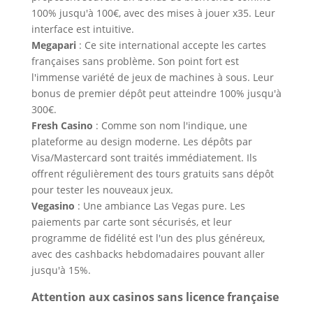
100% jusqu'à 100€, avec des mises à jouer x35. Leur
interface est intuitive.
Megapari
: Ce site international accepte les cartes
françaises sans problème. Son point fort est
l'immense variété de jeux de machines à sous. Leur
bonus de premier dépôt peut atteindre 100% jusqu'à
300€.
Fresh Casino
: Comme son nom l'indique, une
plateforme au design moderne. Les dépôts par
Visa/Mastercard sont traités immédiatement. Ils
offrent régulièrement des tours gratuits sans dépôt
pour tester les nouveaux jeux.
Vegasino
: Une ambiance Las Vegas pure. Les
paiements par carte sont sécurisés, et leur
programme de fidélité est l'un des plus généreux,
avec des cashbacks hebdomadaires pouvant aller
jusqu'à 15%.
Attention aux casinos sans licence française