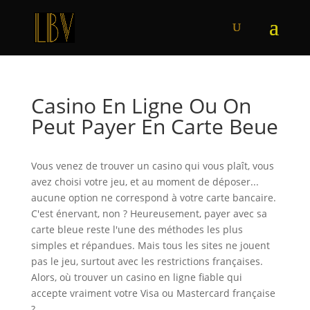
Casino En Ligne Ou On
Peut Payer En Carte Beue
Vous venez de trouver un casino qui vous plaît, vous
avez choisi votre jeu, et au moment de déposer...
aucune option ne correspond à votre carte bancaire.
C'est énervant, non ? Heureusement, payer avec sa
carte bleue reste l'une des méthodes les plus
simples et répandues. Mais tous les sites ne jouent
pas le jeu, surtout avec les restrictions françaises.
Alors, où trouver un casino en ligne fiable qui
accepte vraiment votre Visa ou Mastercard française
?