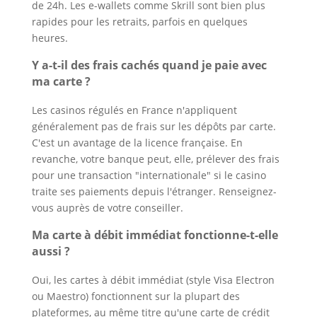
de 24h. Les e-wallets comme Skrill sont bien plus
rapides pour les retraits, parfois en quelques
heures.
Y a-t-il des frais cachés quand je paie avec
ma carte ?
Les casinos régulés en France n'appliquent
généralement pas de frais sur les dépôts par carte.
C'est un avantage de la licence française. En
revanche, votre banque peut, elle, prélever des frais
pour une transaction "internationale" si le casino
traite ses paiements depuis l'étranger. Renseignez-
vous auprès de votre conseiller.
Ma carte à débit immédiat fonctionne-t-elle
aussi ?
Oui, les cartes à débit immédiat (style Visa Electron
ou Maestro) fonctionnent sur la plupart des
plateformes, au même titre qu'une carte de crédit