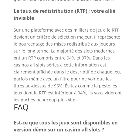
Le taux de redistribution (RTP) : votre allié
invisible
Sur une plateforme avec des milliers de jeux, le RTP
devient un critère de sélection majeur. Il représente
le pourcentage des mises redistribué aux joueurs
sur le long terme. La majorité des slots modernes
ont un RTP compris entre 94% et 97%. Dans les
casinos all slots sérieux, cette information est
clairement affichée dans le descriptif de chaque jeu,
parfois même avec un filtre pour ne voir que les
titres au-dessus de 96%. Évitez comme la peste les
jeux dont le RTP est inférieur à 94%, ils vous videront
les poches beaucoup plus vite.
FAQ
Est-ce que tous les jeux sont disponibles en
version démo sur un casino all slots ?