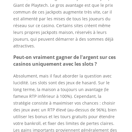
Giant de Playtech. Le gros avantage est que le prix
commun de ces jackpots augmente très vite, car il
est alimenté par les mises de tous les joueurs du
réseau sur ce casino. Certains sites créent même
leurs propres jackpots maison, réservés à leurs
joueurs, qui peuvent démarrer à des sommes déjà
attractives.
Peut-on vraiment gagner de l'argent sur ces
casinos uniquement avec les slots ?
Absolument, mais il faut aborder la question avec
lucidité. Les slots sont des jeux de hasard. Sur le
long terme, la maison a toujours un avantage (le
fameux RTP inférieur à 100%). Cependant, la
stratégie consiste à maximiser vos chances : choisir
des jeux avec un RTP élevé (au-dessus de 96%), bien
utiliser les bonus et les tours gratuits pour étendre
votre bankroll, et fixer des limites de pertes claires.
Les gains importants proviennent généralement des