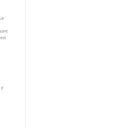
La
 sont
'est
 y