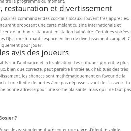
onnaître le programme du moment.
, restauration et divertissement
s pourrez commander des cocktails locaux, souvent très appréciés. 
estaurant proposant une carte mêlant cuisine internationale et
 à ceux d'un bon restaurant en station balnéaire. Certaines soirées
s DJs, transformant l'espace en lieu de divertissement complet. C
uniquement pour jouer.
 les avis des joueurs
ifs sur l'ambiance et la localisation. Les critiques portent le plus
eux, bien que correcte, peut paraître limitée aux habitués des très
blissement, les chances sont mathématiquement en faveur de la
art et une limite de pertes à ne pas dépasser avant de s'asseoir. La
une bonne adresse pour une sortie plaisante, mais qu'il ne faut pas
Gosier ?
. Vous devez simplement présenter une pièce d'identité valide