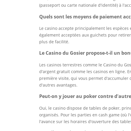
(passeport ou carte nationale d'identité) à l'ac
Quels sont les moyens de paiement acce
Le casino accepte principalement les espèces e
également acceptées aux guichets pour retirer d
plus de facilité.
Le Casino du Gosier propose-t-il un bo
Les casinos terrestres comme le Casino du Go
d'argent gratuit comme les casinos en ligne. En
première visite, qui vous permet d'accumuler 
d'autres avantages.
Peut-on y jouer au poker contre d'autre
Oui, le casino dispose de tables de poker, pr
organisés. Pour les parties en cash game (où l'
l'avance sur les horaires d'ouverture des tabl