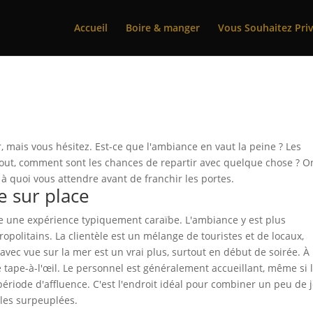
Accueil
Boire & manger
Vous Souhaitez Priv
 mais vous hésitez. Est-ce que l'ambiance en vaut la peine ? Les
tout, comment sont les chances de repartir avec quelque chose ? O
 à quoi vous attendre avant de franchir les portes.
e sur place
re une expérience typiquement caraïbe. L'ambiance y est plus
politains. La clientèle est un mélange de touristes et de locaux,
avec vue sur la mer est un vrai plus, surtout en début de soirée. À
e tape-à-l'œil. Le personnel est généralement accueillant, même si 
période d'affluence. C'est l'endroit idéal pour combiner un peu de 
lles surpeuplées.