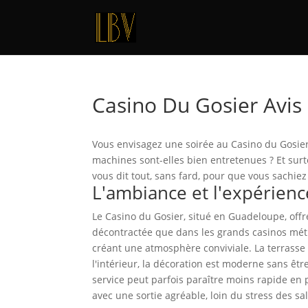
Casino Du Gosier Avis
Vous envisagez une soirée au Casino du Gosier,
machines sont-elles bien entretenues ? Et sur
vous dit tout, sans fard, pour que vous sachiez
L'ambiance et l'expérienc
Le Casino du Gosier, situé en Guadeloupe, off
décontractée que dans les grands casinos métro
créant une atmosphère conviviale. La terrasse 
l'intérieur, la décoration est moderne sans êtr
service peut parfois paraître moins rapide en 
avec une sortie agréable, loin du stress des sa