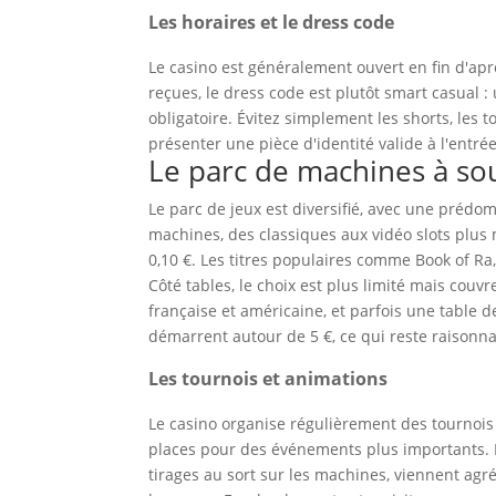
Les horaires et le dress code
Le casino est généralement ouvert en fin d'apr
reçues, le dress code est plutôt smart casual 
obligatoire. Évitez simplement les shorts, les 
présenter une pièce d'identité valide à l'entrée
Le parc de machines à sou
Le parc de jeux est diversifié, avec une préd
machines, des classiques aux vidéo slots plus
0,10 €. Les titres populaires comme Book of Ra
Côté tables, le choix est plus limité mais couvr
française et américaine, et parfois une table 
démarrent autour de 5 €, ce qui reste raisonna
Les tournois et animations
Le casino organise régulièrement des tournois 
places pour des événements plus importants.
tirages au sort sur les machines, viennent agrém