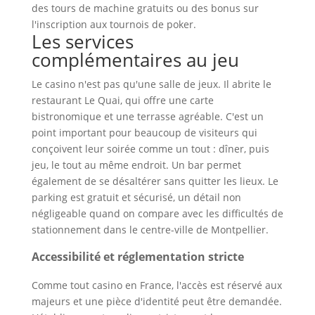
des tours de machine gratuits ou des bonus sur
l'inscription aux tournois de poker.
Les services
complémentaires au jeu
Le casino n'est pas qu'une salle de jeux. Il abrite le
restaurant Le Quai, qui offre une carte
bistronomique et une terrasse agréable. C'est un
point important pour beaucoup de visiteurs qui
conçoivent leur soirée comme un tout : dîner, puis
jeu, le tout au même endroit. Un bar permet
également de se désaltérer sans quitter les lieux. Le
parking est gratuit et sécurisé, un détail non
négligeable quand on compare avec les difficultés de
stationnement dans le centre-ville de Montpellier.
Accessibilité et réglementation stricte
Comme tout casino en France, l'accès est réservé aux
majeurs et une pièce d'identité peut être demandée.