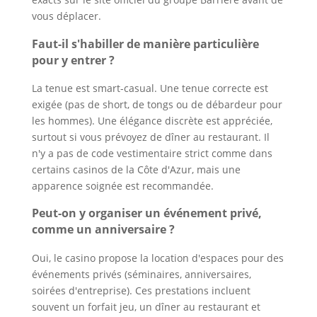
vous déplacer.
Faut-il s'habiller de manière particulière
pour y entrer ?
La tenue est smart-casual. Une tenue correcte est
exigée (pas de short, de tongs ou de débardeur pour
les hommes). Une élégance discrète est appréciée,
surtout si vous prévoyez de dîner au restaurant. Il
n'y a pas de code vestimentaire strict comme dans
certains casinos de la Côte d'Azur, mais une
apparence soignée est recommandée.
Peut-on y organiser un événement privé,
comme un anniversaire ?
Oui, le casino propose la location d'espaces pour des
événements privés (séminaires, anniversaires,
soirées d'entreprise). Ces prestations incluent
souvent un forfait jeu, un dîner au restaurant et