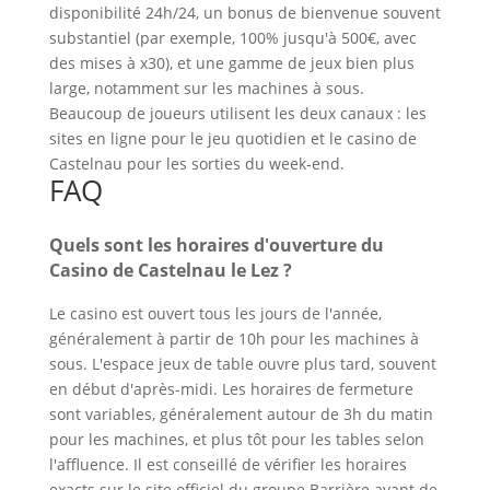
disponibilité 24h/24, un bonus de bienvenue souvent
substantiel (par exemple, 100% jusqu'à 500€, avec
des mises à x30), et une gamme de jeux bien plus
large, notamment sur les machines à sous.
Beaucoup de joueurs utilisent les deux canaux : les
sites en ligne pour le jeu quotidien et le casino de
Castelnau pour les sorties du week-end.
FAQ
Quels sont les horaires d'ouverture du
Casino de Castelnau le Lez ?
Le casino est ouvert tous les jours de l'année,
généralement à partir de 10h pour les machines à
sous. L'espace jeux de table ouvre plus tard, souvent
en début d'après-midi. Les horaires de fermeture
sont variables, généralement autour de 3h du matin
pour les machines, et plus tôt pour les tables selon
l'affluence. Il est conseillé de vérifier les horaires
exacts sur le site officiel du groupe Barrière avant de