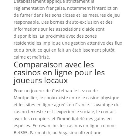
L'établissement applique strictement la
réglementation française, notamment l'interdiction
de fumer dans les sons closes et les mesures de jeu
responsable. Des bornes d'auto-exclusion et des
informations sur les associations d'aide sont
disponibles. La proximité avec des zones
résidentielles implique une gestion attentive des flux
et du bruit, ce qui en fait un établissement plutôt
calme et maîtrisé.
Comparaison avec les
casinos en ligne pour les
joueurs locaux
Pour un joueur de Castelnau le Lez ou de
Montpellier, le choix existe entre le casino physique
et les sites en ligne agréés en France. L'avantage du
casino terrestre est l'expérience sociale, le contact
avec les croupiers et l'immédiateté des gains en
espèces. En revanche, les casinos en ligne comme
Bet365, Parimatch, ou Vegasino offrent une