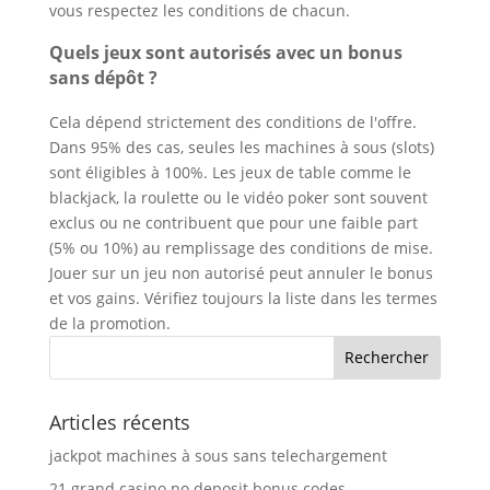
vous respectez les conditions de chacun.
Quels jeux sont autorisés avec un bonus
sans dépôt ?
Cela dépend strictement des conditions de l'offre.
Dans 95% des cas, seules les machines à sous (slots)
sont éligibles à 100%. Les jeux de table comme le
blackjack, la roulette ou le vidéo poker sont souvent
exclus ou ne contribuent que pour une faible part
(5% ou 10%) au remplissage des conditions de mise.
Jouer sur un jeu non autorisé peut annuler le bonus
et vos gains. Vérifiez toujours la liste dans les termes
de la promotion.
Articles récents
jackpot machines à sous sans telechargement
21 grand casino no deposit bonus codes