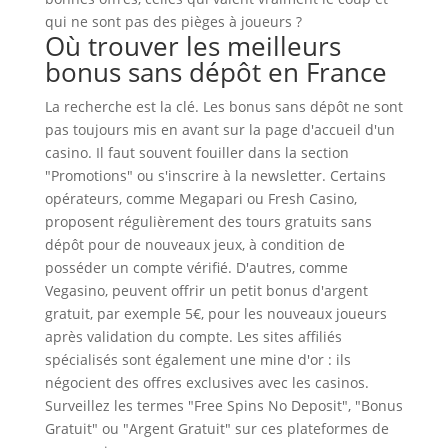
qui ne sont pas des pièges à joueurs ?
Où trouver les meilleurs
bonus sans dépôt en France
La recherche est la clé. Les bonus sans dépôt ne sont
pas toujours mis en avant sur la page d'accueil d'un
casino. Il faut souvent fouiller dans la section
"Promotions" ou s'inscrire à la newsletter. Certains
opérateurs, comme Megapari ou Fresh Casino,
proposent régulièrement des tours gratuits sans
dépôt pour de nouveaux jeux, à condition de
posséder un compte vérifié. D'autres, comme
Vegasino, peuvent offrir un petit bonus d'argent
gratuit, par exemple 5€, pour les nouveaux joueurs
après validation du compte. Les sites affiliés
spécialisés sont également une mine d'or : ils
négocient des offres exclusives avec les casinos.
Surveillez les termes "Free Spins No Deposit", "Bonus
Gratuit" ou "Argent Gratuit" sur ces plateformes de