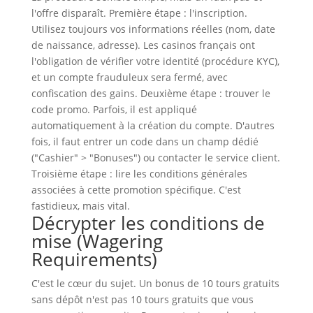
l'offre disparaît. Première étape : l'inscription.
Utilisez toujours vos informations réelles (nom, date
de naissance, adresse). Les casinos français ont
l'obligation de vérifier votre identité (procédure KYC),
et un compte frauduleux sera fermé, avec
confiscation des gains. Deuxième étape : trouver le
code promo. Parfois, il est appliqué
automatiquement à la création du compte. D'autres
fois, il faut entrer un code dans un champ dédié
("Cashier" > "Bonuses") ou contacter le service client.
Troisième étape : lire les conditions générales
associées à cette promotion spécifique. C'est
fastidieux, mais vital.
Décrypter les conditions de
mise (Wagering
Requirements)
C'est le cœur du sujet. Un bonus de 10 tours gratuits
sans dépôt n'est pas 10 tours gratuits que vous