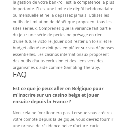
la gestion de votre bankroll est la compétence la plus
importante. Fixez une limite de dépôt hebdomadaire
ou mensuelle et ne la dépassez jamais. Utilisez les
outils de limitation de dépôt que proposent tous les
sites sérieux. Comprenez que la variance fait partie
du jeu : une série de pertes ne présage en rien
d'une future victoire. Jouer doit rester un loisir, et le
budget alloué ne doit pas empiéter sur vos dépenses
essentielles. Les casinos internationaux proposent
des outils d'auto-exclusion et des liens vers des
organismes d'aide comme Gambling Therapy.
FAQ
Est-ce que je peux aller en Belgique pour
m'inscrire sur un casino belge et jouer
ensuite depuis la France ?
Non, cela ne fonctionnera pas. Lorsque vous créerez
votre compte depuis la Belgique, vous devrez fournir
une preuve de résidence belge (facture, carte