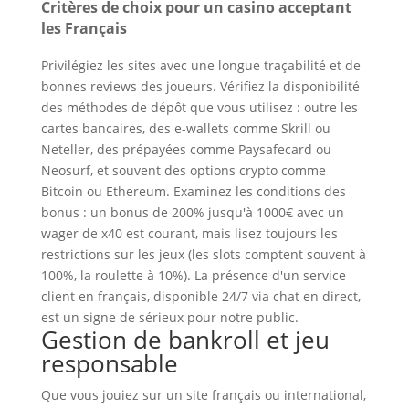
Critères de choix pour un casino acceptant
les Français
Privilégiez les sites avec une longue traçabilité et de
bonnes reviews des joueurs. Vérifiez la disponibilité
des méthodes de dépôt que vous utilisez : outre les
cartes bancaires, des e-wallets comme Skrill ou
Neteller, des prépayées comme Paysafecard ou
Neosurf, et souvent des options crypto comme
Bitcoin ou Ethereum. Examinez les conditions des
bonus : un bonus de 200% jusqu'à 1000€ avec un
wager de x40 est courant, mais lisez toujours les
restrictions sur les jeux (les slots comptent souvent à
100%, la roulette à 10%). La présence d'un service
client en français, disponible 24/7 via chat en direct,
est un signe de sérieux pour notre public.
Gestion de bankroll et jeu
responsable
Que vous jouiez sur un site français ou international,