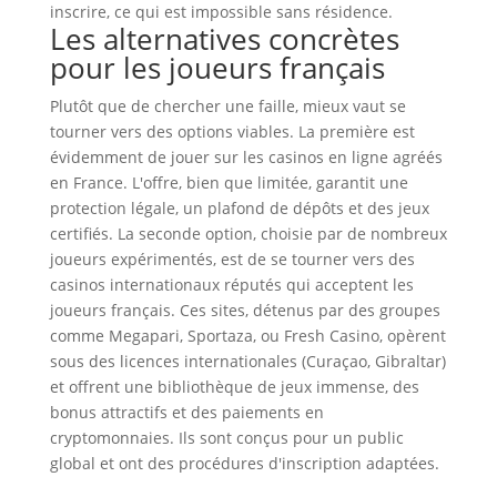
inscrire, ce qui est impossible sans résidence.
Les alternatives concrètes
pour les joueurs français
Plutôt que de chercher une faille, mieux vaut se
tourner vers des options viables. La première est
évidemment de jouer sur les casinos en ligne agréés
en France. L'offre, bien que limitée, garantit une
protection légale, un plafond de dépôts et des jeux
certifiés. La seconde option, choisie par de nombreux
joueurs expérimentés, est de se tourner vers des
casinos internationaux réputés qui acceptent les
joueurs français. Ces sites, détenus par des groupes
comme Megapari, Sportaza, ou Fresh Casino, opèrent
sous des licences internationales (Curaçao, Gibraltar)
et offrent une bibliothèque de jeux immense, des
bonus attractifs et des paiements en
cryptomonnaies. Ils sont conçus pour un public
global et ont des procédures d'inscription adaptées.