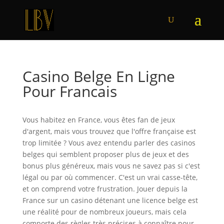
Casino Belge En Ligne
Pour Francais
Vous habitez en France, vous êtes fan de jeux
d'argent, mais vous trouvez que l'offre française est
trop limitée ? Vous avez entendu parler des casinos
belges qui semblent proposer plus de jeux et des
bonus plus généreux, mais vous ne savez pas si c'est
légal ou par où commencer. C'est un vrai casse-tête,
et on comprend votre frustration. Jouer depuis la
France sur un casino détenant une licence belge est
une réalité pour de nombreux joueurs, mais cela
comporte des règles très précises à connaître pour