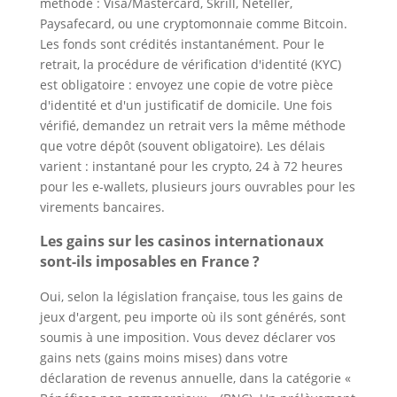
méthode : Visa/Mastercard, Skrill, Neteller,
Paysafecard, ou une cryptomonnaie comme Bitcoin.
Les fonds sont crédités instantanément. Pour le
retrait, la procédure de vérification d'identité (KYC)
est obligatoire : envoyez une copie de votre pièce
d'identité et d'un justificatif de domicile. Une fois
vérifié, demandez un retrait vers la même méthode
que votre dépôt (souvent obligatoire). Les délais
varient : instantané pour les crypto, 24 à 72 heures
pour les e-wallets, plusieurs jours ouvrables pour les
virements bancaires.
Les gains sur les casinos internationaux
sont-ils imposables en France ?
Oui, selon la législation française, tous les gains de
jeux d'argent, peu importe où ils sont générés, sont
soumis à une imposition. Vous devez déclarer vos
gains nets (gains moins mises) dans votre
déclaration de revenus annuelle, dans la catégorie «