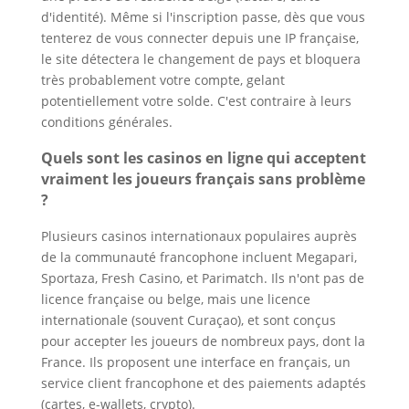
d'identité). Même si l'inscription passe, dès que vous
tenterez de vous connecter depuis une IP française,
le site détectera le changement de pays et bloquera
très probablement votre compte, gelant
potentiellement votre solde. C'est contraire à leurs
conditions générales.
Quels sont les casinos en ligne qui acceptent
vraiment les joueurs français sans problème
?
Plusieurs casinos internationaux populaires auprès
de la communauté francophone incluent Megapari,
Sportaza, Fresh Casino, et Parimatch. Ils n'ont pas de
licence française ou belge, mais une licence
internationale (souvent Curaçao), et sont conçus
pour accepter les joueurs de nombreux pays, dont la
France. Ils proposent une interface en français, un
service client francophone et des paiements adaptés
(cartes, e-wallets, crypto).