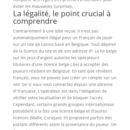
éviter les mauvaises surprises.
La légalité, le point crucial à
comprendre
Contrairement à une idée reçue, il n'est pas
automatiquement illégal pour un Français de jouer
sur un site de casino basé en Belgique. Tout dépend
de la licence du site et de son adresse IP. La loi belge
sur les jeux d'argent autorise les opérateurs
titulaires d'une licence belge (.be) à accepter des
joueurs résidant en Belgique. En tant que résident
français, vous ne pouvez pas créer un compte sur un
site .be si vous vous connectez depuis une adresse
IP française. L'opérateur est dans l'obligation de
vérifier votre localisation et de bloquer l'accès.
Cependant, certains grands groupes internationaux
possèdent à la fois une licence belge et d'autres
licences (Malte, Curaçao). Ils proposent parfois des
portails différents selon la provenance du joueur. Un