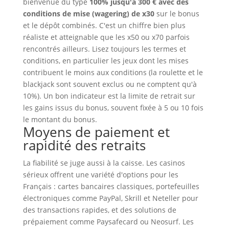
bienvenue du type
100% jusqu'à 300 € avec des
conditions de mise (wagering) de x30
sur le bonus
et le dépôt combinés. C'est un chiffre bien plus
réaliste et atteignable que les x50 ou x70 parfois
rencontrés ailleurs. Lisez toujours les termes et
conditions, en particulier les jeux dont les mises
contribuent le moins aux conditions (la roulette et le
blackjack sont souvent exclus ou ne comptent qu'à
10%). Un bon indicateur est la limite de retrait sur
les gains issus du bonus, souvent fixée à 5 ou 10 fois
le montant du bonus.
Moyens de paiement et
rapidité des retraits
La fiabilité se juge aussi à la caisse. Les casinos
sérieux offrent une variété d'options pour les
Français : cartes bancaires classiques, portefeuilles
électroniques comme PayPal, Skrill et Neteller pour
des transactions rapides, et des solutions de
prépaiement comme Paysafecard ou Neosurf. Les