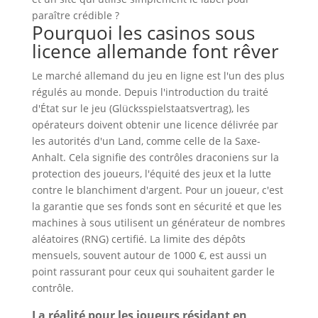
paraître crédible ?
Pourquoi les casinos sous
licence allemande font rêver
Le marché allemand du jeu en ligne est l'un des plus
régulés au monde. Depuis l'introduction du traité
d'État sur le jeu (Glücksspielstaatsvertrag), les
opérateurs doivent obtenir une licence délivrée par
les autorités d'un Land, comme celle de la Saxe-
Anhalt. Cela signifie des contrôles draconiens sur la
protection des joueurs, l'équité des jeux et la lutte
contre le blanchiment d'argent. Pour un joueur, c'est
la garantie que ses fonds sont en sécurité et que les
machines à sous utilisent un générateur de nombres
aléatoires (RNG) certifié. La limite des dépôts
mensuels, souvent autour de 1000 €, est aussi un
point rassurant pour ceux qui souhaitent garder le
contrôle.
La réalité pour les joueurs résidant en