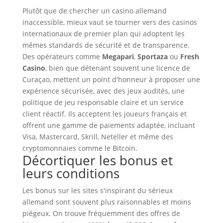
Plutôt que de chercher un casino allemand
inaccessible, mieux vaut se tourner vers des casinos
internationaux de premier plan qui adoptent les
mêmes standards de sécurité et de transparence.
Des opérateurs comme
Megapari
,
Sportaza
ou
Fresh
Casino
, bien que détenant souvent une licence de
Curaçao, mettent un point d'honneur à proposer une
expérience sécurisée, avec des jeux audités, une
politique de jeu responsable claire et un service
client réactif. Ils acceptent les joueurs français et
offrent une gamme de paiements adaptée, incluant
Visa, Mastercard, Skrill, Neteller et même des
cryptomonnaies comme le Bitcoin.
Décortiquer les bonus et
leurs conditions
Les bonus sur les sites s'inspirant du sérieux
allemand sont souvent plus raisonnables et moins
piégeux. On trouve fréquemment des offres de