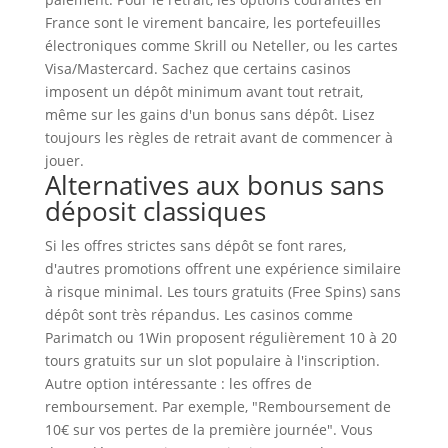
France sont le virement bancaire, les portefeuilles
électroniques comme Skrill ou Neteller, ou les cartes
Visa/Mastercard. Sachez que certains casinos
imposent un dépôt minimum avant tout retrait,
même sur les gains d'un bonus sans dépôt. Lisez
toujours les règles de retrait avant de commencer à
jouer.
Alternatives aux bonus sans
déposit classiques
Si les offres strictes sans dépôt se font rares,
d'autres promotions offrent une expérience similaire
à risque minimal. Les tours gratuits (Free Spins) sans
dépôt sont très répandus. Les casinos comme
Parimatch ou 1Win proposent régulièrement 10 à 20
tours gratuits sur un slot populaire à l'inscription.
Autre option intéressante : les offres de
remboursement. Par exemple, "Remboursement de
10€ sur vos pertes de la première journée". Vous