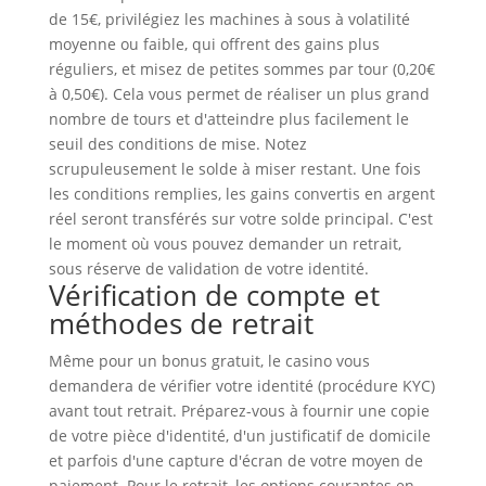
de 15€, privilégiez les machines à sous à volatilité
moyenne ou faible, qui offrent des gains plus
réguliers, et misez de petites sommes par tour (0,20€
à 0,50€). Cela vous permet de réaliser un plus grand
nombre de tours et d'atteindre plus facilement le
seuil des conditions de mise. Notez
scrupuleusement le solde à miser restant. Une fois
les conditions remplies, les gains convertis en argent
réel seront transférés sur votre solde principal. C'est
le moment où vous pouvez demander un retrait,
sous réserve de validation de votre identité.
Vérification de compte et
méthodes de retrait
Même pour un bonus gratuit, le casino vous
demandera de vérifier votre identité (procédure KYC)
avant tout retrait. Préparez-vous à fournir une copie
de votre pièce d'identité, d'un justificatif de domicile
et parfois d'une capture d'écran de votre moyen de
paiement. Pour le retrait, les options courantes en