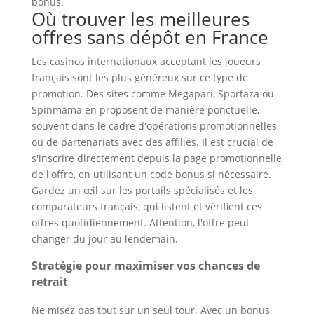
bonus.
Où trouver les meilleures
offres sans dépôt en France
Les casinos internationaux acceptant les joueurs
français sont les plus généreux sur ce type de
promotion. Des sites comme Megapari, Sportaza ou
Spinmama en proposent de manière ponctuelle,
souvent dans le cadre d'opérations promotionnelles
ou de partenariats avec des affiliés. Il est crucial de
s'inscrire directement depuis la page promotionnelle
de l'offre, en utilisant un code bonus si nécessaire.
Gardez un œil sur les portails spécialisés et les
comparateurs français, qui listent et vérifient ces
offres quotidiennement. Attention, l'offre peut
changer du jour au lendemain.
Stratégie pour maximiser vos chances de
retrait
Ne misez pas tout sur un seul tour. Avec un bonus