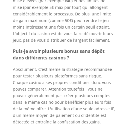
mise élevées (par exemple x40) et des limites de
mise (par exemple 5€ max par tour) qui allongent
considérablement le processus. De plus, une limite
de gain maximum (comme 50€) peut rendre le jeu
moins intéressant une fois un certain seuil atteint.
L'objectif du casino est de vous faire découvrir leurs
jeux, pas de vous distribuer de l'argent facilement.
Puis-je avoir plusieurs bonus sans dépôt
dans différents casinos ?
Absolument. C'est même la stratégie recommandée
pour tester plusieurs plateformes sans risque.
Chaque casino a ses propres conditions, donc vous
pouvez comparer. Attention toutefois : vous ne
pouvez généralement pas créer plusieurs comptes
dans le même casino pour bénéficier plusieurs fois
de la même offre. L'utilisation d'une seule adresse IP,
d'un même moyen de paiement ou d'identité est
détectée et entraîne la confiscation des gains.