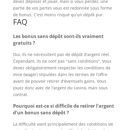
devez déposer et jouer, mais si vous perdez, une
partie de vos pertes vous est redonnée sous forme
de bonus. C'est moins risqué qu'un dépôt pur.
FAQ
Les bonus sans dépôt sont-ils vraiment
gratuits ?
Oui, ils ne nécessitent pas de dépôt d'argent réel.
Cependant, ils ne sont pas "sans conditions". Vous
devez obligatoirement respecter les conditions de
mise (wager) stipulées dans les termes de l'offre
avant de pouvoir retirer d'éventuels gains. Vous
jouez donc avec de l'argent du casino, mais sous
contrat.
Pourquoi est-ce si difficile de retirer l'argent
d'un bonus sans dépôt ?
La difficulté vient principalement des conditions de