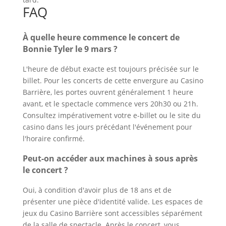
FAQ
À quelle heure commence le concert de
Bonnie Tyler le 9 mars ?
L'heure de début exacte est toujours précisée sur le
billet. Pour les concerts de cette envergure au Casino
Barrière, les portes ouvrent généralement 1 heure
avant, et le spectacle commence vers 20h30 ou 21h.
Consultez impérativement votre e-billet ou le site du
casino dans les jours précédant l'événement pour
l'horaire confirmé.
Peut-on accéder aux machines à sous après
le concert ?
Oui, à condition d'avoir plus de 18 ans et de
présenter une pièce d'identité valide. Les espaces de
jeux du Casino Barrière sont accessibles séparément
de la salle de spectacle. Après le concert, vous