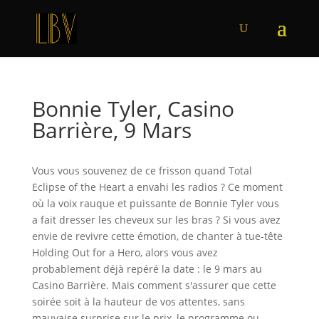
Bonnie Tyler, Casino
Barrière, 9 Mars
Vous vous souvenez de ce frisson quand Total
Eclipse of the Heart a envahi les radios ? Ce moment
où la voix rauque et puissante de Bonnie Tyler vous
a fait dresser les cheveux sur les bras ? Si vous avez
envie de revivre cette émotion, de chanter à tue-tête
Holding Out for a Hero, alors vous avez
probablement déjà repéré la date : le 9 mars au
Casino Barrière. Mais comment s'assurer que cette
soirée soit à la hauteur de vos attentes, sans
mauvaise surprise sur le prix, le programme ou